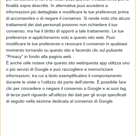
finalità sopra descritte. In alternativa puoi accedere a
informazioni più dettagliate e modificare le tue preferenze prima
di acconsentire o di negare il consenso.
Si rende noto che alcuni
trattamenti dei dati personali possono non richiedere il tuo
Sadie Sink svela il
consenso, ma hai il diritto di opporti a tale trattamento. Le tue
retroscena sul
preferenze si applicheranno solo a questo sito web. Puoi
casting di Ciclope
modificare le tue preferenze o revocare il consenso in qualsiasi
negli X-Men
momento tornando su questo sito e facendo clic sul pulsante
di Emanuela Giuliani
"Privacy" in fondo alla pagina web.
È anche utile notare che questo sito web/questa app utilizza uno
o più servizi di Google e può raccogliere e memorizzare
Chi siamo
Contatti
Privacy Policy
Cookie Policy
informazioni, tra cui a titolo esemplificativo il comportamento
Emanuela Giuliani CFGLNMNL77T43L639
Disclaimer
durante le visite o l’utilizzo da parte dell’utente. È possibile fare
clic per concedere o negare il consenso a Google e ai suoi tag
di terze parti riguardo all’utilizzo dei dati per gli scopi specificati
di seguito nella sezione dedicata al consenso di Google.