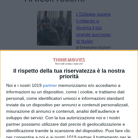
L’Odissea supera
il miliardo e
diventa il più
grande successo
di Nolan
di Emanuela Giuliani
Spider-Man:
Brand New Day è
inarrestabile: 1,67
Il rispetto della tua riservatezza è la nostra
miliardi in soli 12
priorità
giorni
Noi e i nostri 1019
partner
memorizziamo e/o accediamo a
di Emanuela Giuliani
informazioni su un dispositivo, come i cookie, e trattiamo dati
Film in Uscita
personali, come identificatori univoci e informazioni standard
Settimana del 9
inviate da un dispositivo per annunci e contenuti personalizzati,
Agosto 2026
misurazione di annunci e contenuti, analisi dell'audience e
di La Redazione
sviluppo dei servizi.
Con la tua autorizzazione noi e i nostri
partner possiamo utilizzare dati precisi di geolocalizzazione e
NIMRODS
identificazione tramite la scansione del dispositivo. Puoi fare clic
di La Redazione
per consentire a noi e ai nostri 1019 partner il trattamento per le