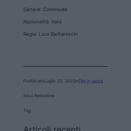
Genere:
Commedia
Nazionalità: Italia
Regia:
Luca Barbareschi
Pubblicato
Luglio 20, 2025
in
Film in uscita
da
La Redazione
Tag:
Articoli recenti