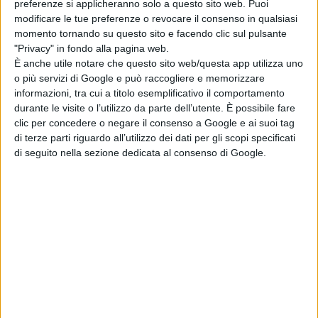
preferenze si applicheranno solo a questo sito web. Puoi
di La Redazione
modificare le tue preferenze o revocare il consenso in qualsiasi
Normal: il trailer e
momento tornando su questo sito e facendo clic sul pulsante
il poster del
"Privacy" in fondo alla pagina web.
nuovo film di Ben
È anche utile notare che questo sito web/questa app utilizza uno
Wheatley
o più servizi di Google e può raccogliere e memorizzare
di La Redazione
informazioni, tra cui a titolo esemplificativo il comportamento
durante le visite o l’utilizzo da parte dell’utente. È possibile fare
Godzilla Minus
clic per concedere o negare il consenso a Google e ai suoi tag
Zero: il re dei
di terze parti riguardo all’utilizzo dei dati per gli scopi specificati
mostri torna nel
di seguito nella sezione dedicata al consenso di Google.
teaser trailer
italiano
di La Redazione
Chi siamo
Contatti
Privacy Policy
Cookie Policy
Emanuela Giuliani CFGLNMNL77T43L639
Disclaimer