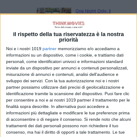
One Night Only: il
regista
comprende i
paragoni con The
Il rispetto della tua riservatezza è la nostra
Purge
priorità
di Emanuela Giuliani
Noi e i nostri 1019
partner
memorizziamo e/o accediamo a
Spider-Man:
informazioni su un dispositivo, come i cookie, e trattiamo dati
Brand New Day,
personali, come identificatori univoci e informazioni standard
ecco come i ninja
inviate da un dispositivo per annunci e contenuti personalizzati,
della Mano
misurazione di annunci e contenuti, analisi dell'audience e
richiamano la
sviluppo dei servizi.
Con la tua autorizzazione noi e i nostri
Fenice di Jean
partner possiamo utilizzare dati precisi di geolocalizzazione e
Grey
identificazione tramite la scansione del dispositivo. Puoi fare clic
di Emanuela Giuliani
per consentire a noi e ai nostri 1019 partner il trattamento per le
Wildwood – I
finalità sopra descritte. In alternativa puoi accedere a
segreti del bosco:
informazioni più dettagliate e modificare le tue preferenze prima
il poster
di acconsentire o di negare il consenso.
Si rende noto che alcuni
dell’animazione
trattamenti dei dati personali possono non richiedere il tuo
stop-motion
consenso, ma hai il diritto di opporti a tale trattamento. Le tue
LAIKA