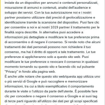
inviate da un dispositivo per annunci e contenuti personalizzati,
misurazione di annunci e contenuti, analisi dell'audience e
Sam Neill apparirà
sviluppo dei servizi.
Con la tua autorizzazione noi e i nostri
in The Legend of
partner possiamo utilizzare dati precisi di geolocalizzazione e
Zelda: l’attore
identificazione tramite la scansione del dispositivo. Puoi fare clic
aveva completato
per consentire a noi e ai nostri 1019 partner il trattamento per le
le riprese prima
finalità sopra descritte. In alternativa puoi accedere a
della morte
informazioni più dettagliate e modificare le tue preferenze prima
di Emanuela Giuliani
di acconsentire o di negare il consenso.
Si rende noto che alcuni
Lionsgate
trattamenti dei dati personali possono non richiedere il tuo
prepara il sequel
consenso, ma hai il diritto di opporti a tale trattamento. Le tue
di Michael: riprese
preferenze si applicheranno solo a questo sito web. Puoi
al via tra fine
modificare le tue preferenze o revocare il consenso in qualsiasi
2026 e inizio
momento tornando su questo sito e facendo clic sul pulsante
2027
"Privacy" in fondo alla pagina web.
di Emanuela Giuliani
È anche utile notare che questo sito web/questa app utilizza uno
o più servizi di Google e può raccogliere e memorizzare
informazioni, tra cui a titolo esemplificativo il comportamento
Chi siamo
Contatti
Privacy Policy
Cookie Policy
durante le visite o l’utilizzo da parte dell’utente. È possibile fare
Emanuela Giuliani CFGLNMNL77T43L639
Disclaimer
clic per concedere o negare il consenso a Google e ai suoi tag
di terze parti riguardo all’utilizzo dei dati per gli scopi specificati