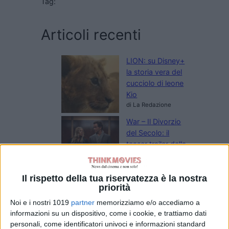
Tag:
Articoli recenti
LION: su Disney+
la storia vera del
cucciolo di leone
Kio
di La Redazione
War – Il Divorzio
del Secolo: il
teaser trailer della
serie novembre
su Sky e NOW
Il rispetto della tua riservatezza è la nostra
di La Redazione
priorità
Rakuten TV: le
novità di agosto
Noi e i nostri 1019
partner
memorizziamo e/o accediamo a
di La Redazione
informazioni su un dispositivo, come i cookie, e trattiamo dati
personali, come identificatori univoci e informazioni standard