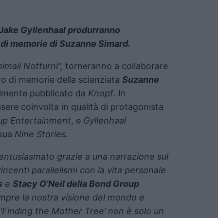
Jake Gyllenhaal produrranno
o di memorie di Suzanne Simard.
nimali Notturni”,
torneranno a collaborare
ro di memorie della scienziata
Suzanne
lmente pubblicato da
Knopf
. In
sere coinvolta in qualità di protagonista
up Entertainment
, e
Gyllenhaal
 sua
Nine Stories.
a entusiasmato grazie a una narrazione sul
incenti parallelismi con la vita personale
s
e
Stacy O’Neil
della Bond Group
mpre la nostra visione del mondo e
 ‘Finding the Mother Tree’ non è solo un