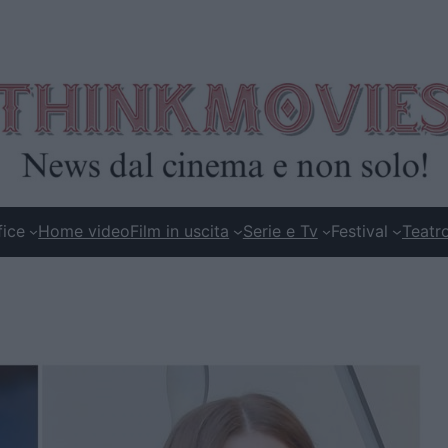
fice
Home video
Film in uscita
Serie e Tv
Festival
Teatr