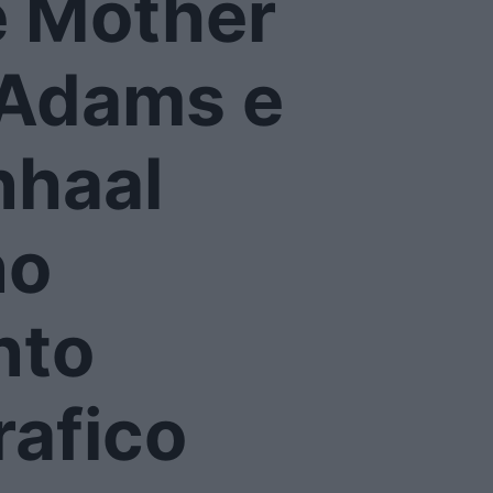
e Mother
 Adams e
nhaal
no
nto
afico