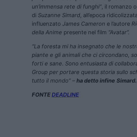
un’immensa rete di funghi”
, il romanzo o
di
Suzanne Simard
, all’epoca ridicolizz
influenzato
James Cameron
e l’autore
R
della Anime
presente nel film
“Avatar”.
“La foresta mi ha insegnato che le nostre r
piante e gli animali che ci circondano, s
forti e sane. Sono entusiasta di collabor
Group per portare questa storia sullo s
tutto il mondo” –
ha detto infine
Simard.
FONTE
DEADLINE