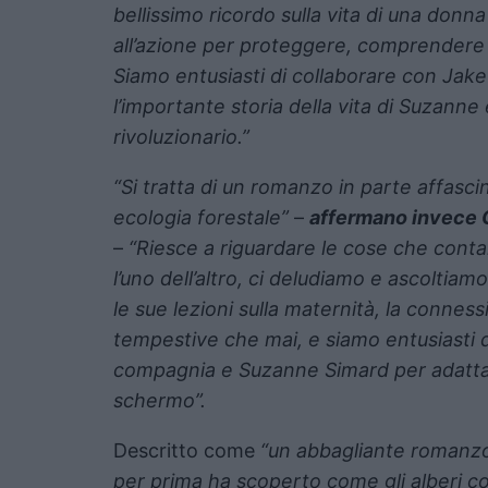
bellissimo ricordo sulla vita di una donn
all’azione per proteggere, comprendere 
Siamo entusiasti di collaborare con Jake
l’importante storia della vita di Suzann
rivoluzionario.”
“Si tratta di un romanzo in parte affasci
ecologia forestale”
–
affermano invece 
–
“Riesce a riguardare le cose che contan
l’uno dell’altro, ci deludiamo e ascoltia
le sue lezioni sulla maternità, la connes
tempestive che mai, e siamo entusiasti d
compagnia e Suzanne Simard per adattar
schermo”.
Descritto come
“un abbagliante romanzo 
per prima ha scoperto come gli alberi c