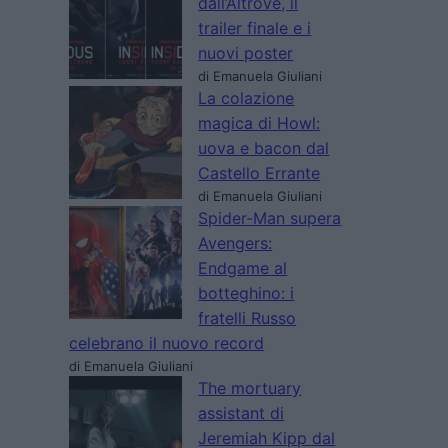
dall’Altrove, il
trailer finale e i
nuovi poster
di Emanuela Giuliani
La colazione
magica di Howl:
uova e bacon dal
Castello Errante
di Emanuela Giuliani
Spider-Man supera
Avengers:
Endgame al
botteghino: i
fratelli Russo
celebrano il nuovo record
di Emanuela Giuliani
The mortuary
assistant di
Jeremiah Kipp dal