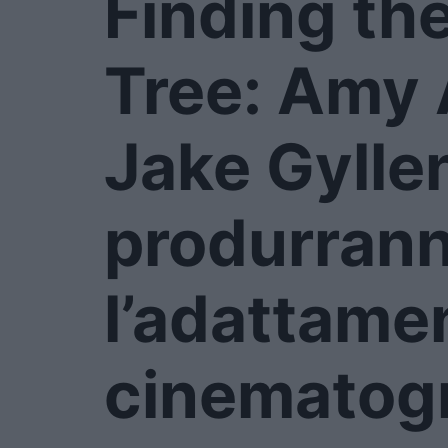
Finding th
Tree: Amy
Jake Gylle
produrran
l’adattame
cinematogr