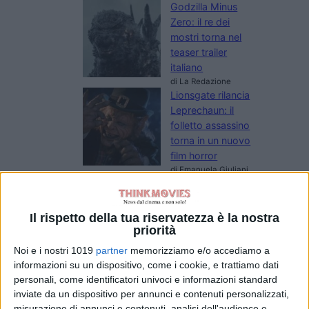
Godzilla Minus
Zero: il re dei
mostri torna nel
teaser trailer
italiano
di La Redazione
Lionsgate rilancia
Leprechaun: il
folletto assassino
torna in un nuovo
film horror
di Emanuela Giuliani
Meadow Walker e
la Toyota Supra
di Paul Walker:
Il rispetto della tua riservatezza è la nostra
“Non l’ho
priorità
venduta”
Noi e i nostri 1019
partner
memorizziamo e/o accediamo a
di Emanuela Giuliani
informazioni su un dispositivo, come i cookie, e trattiamo dati
Wonka 2, nessun
personali, come identificatori univoci e informazioni standard
rinvio: la Warner
inviate da un dispositivo per annunci e contenuti personalizzati,
Bros. fa chiarezza
misurazione di annunci e contenuti, analisi dell'audience e