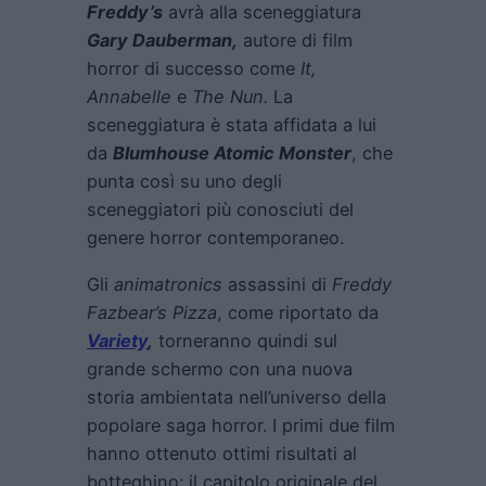
Freddy’s
avrà alla sceneggiatura
Gary Dauberman,
autore di film
horror di successo come
It
,
Annabelle
e
The Nun
.
La
sceneggiatura è stata affidata a lui
da
Blumhouse Atomic Monster
, che
punta così su uno degli
sceneggiatori più conosciuti del
genere horror contemporaneo.
Gli
animatronics
assassini di
Freddy
Fazbear’s Pizza
, come riportato da
Variety
,
torneranno quindi sul
grande schermo con una nuova
storia ambientata nell’universo della
popolare saga horror. I primi due film
hanno ottenuto ottimi risultati al
botteghino: il capitolo originale del