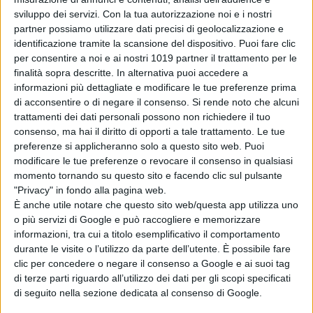
sul sequel con
sviluppo dei servizi.
Con la tua autorizzazione noi e i nostri
Timothée
partner possiamo utilizzare dati precisi di geolocalizzazione e
Chalamet
identificazione tramite la scansione del dispositivo. Puoi fare clic
di Emanuela Giuliani
per consentire a noi e ai nostri 1019 partner il trattamento per le
Venezia 83: a
finalità sopra descritte. In alternativa puoi accedere a
Luca Guadagnino
informazioni più dettagliate e modificare le tue preferenze prima
il Cartier Glory to
di acconsentire o di negare il consenso.
Si rende noto che alcuni
the Filmmaker
trattamenti dei dati personali possono non richiedere il tuo
2026
consenso, ma hai il diritto di opporti a tale trattamento. Le tue
di La Redazione
preferenze si applicheranno solo a questo sito web. Puoi
modificare le tue preferenze o revocare il consenso in qualsiasi
momento tornando su questo sito e facendo clic sul pulsante
Chi siamo
Contatti
Privacy Policy
Cookie Policy
"Privacy" in fondo alla pagina web.
Emanuela Giuliani CFGLNMNL77T43L639
Disclaimer
È anche utile notare che questo sito web/questa app utilizza uno
o più servizi di Google e può raccogliere e memorizzare
informazioni, tra cui a titolo esemplificativo il comportamento
durante le visite o l’utilizzo da parte dell’utente. È possibile fare
clic per concedere o negare il consenso a Google e ai suoi tag
di terze parti riguardo all’utilizzo dei dati per gli scopi specificati
di seguito nella sezione dedicata al consenso di Google.