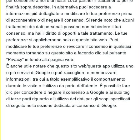
per consentire a noi e ai nostri 1019 partner il trattamento per le
Dayton
(“
Little Miss Sunshine”
, “
La
finalità sopra descritte. In alternativa puoi accedere a
battaglia dei sessi”
) sono
executive
informazioni più dettagliate e modificare le tue preferenze prima
producer
e hanno diretto diversi
di acconsentire o di negare il consenso.
Si rende noto che alcuni
episodi della serie.
trattamenti dei dati personali possono non richiedere il tuo
consenso, ma hai il diritto di opporti a tale trattamento. Le tue
Shari Springer Berman
e
Robert
preferenze si applicheranno solo a questo sito web. Puoi
modificare le tue preferenze o revocare il consenso in qualsiasi
Pulcini
sono ulteriori
executive
momento tornando su questo sito e facendo clic sul pulsante
producer
per alcuni episodi da loro
"Privacy" in fondo alla pagina web.
diretti.
“
Fleishman a Pezzi”
è
È anche utile notare che questo sito web/questa app utilizza uno
prodotta da
ABC Signature.
o più servizi di Google e può raccogliere e memorizzare
informazioni, tra cui a titolo esemplificativo il comportamento
La Redazione
durante le visite o l’utilizzo da parte dell’utente. È possibile fare
clic per concedere o negare il consenso a Google e ai suoi tag
di terze parti riguardo all’utilizzo dei dati per gli scopi specificati
di seguito nella sezione dedicata al consenso di Google.
Pubblicato
Gennaio 14, 2023
in