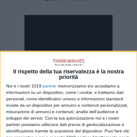
La serie è stata creata per la
Il rispetto della tua riservatezza è la nostra
priorità
televisione da
Taffy Brodesser-
Akner,
che ha adattato il suo
Noi e i nostri 1019
partner
memorizziamo e/o accediamo a
informazioni su un dispositivo, come i cookie, e trattiamo dati
acclamato romanzo ed è
executive
personali, come identificatori univoci e informazioni standard
producer
insieme a
Sarah
inviate da un dispositivo per annunci e contenuti personalizzati,
Timberman, Carl Beverly
e
Susannah
misurazione di annunci e contenuti, analisi dell'audience e
Grant
.
sviluppo dei servizi.
Con la tua autorizzazione noi e i nostri
partner possiamo utilizzare dati precisi di geolocalizzazione e
Anche
Valerie Faris
e
Jonathan
identificazione tramite la scansione del dispositivo. Puoi fare clic