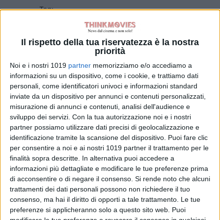
Tag:
Articoli recenti
Il rispetto della tua riservatezza è la nostra
priorità
Noi e i nostri 1019
partner
memorizziamo e/o accediamo a
Spider-Man:
informazioni su un dispositivo, come i cookie, e trattiamo dati
Brand New Day,
personali, come identificatori univoci e informazioni standard
ecco come i ninja
inviate da un dispositivo per annunci e contenuti personalizzati,
della Mano
misurazione di annunci e contenuti, analisi dell'audience e
richiamano la
sviluppo dei servizi.
Con la tua autorizzazione noi e i nostri
Fenice di Jean
partner possiamo utilizzare dati precisi di geolocalizzazione e
Grey
identificazione tramite la scansione del dispositivo. Puoi fare clic
di Emanuela Giuliani
per consentire a noi e ai nostri 1019 partner il trattamento per le
Wildwood – I
finalità sopra descritte. In alternativa puoi accedere a
segreti del bosco:
informazioni più dettagliate e modificare le tue preferenze prima
il poster
di acconsentire o di negare il consenso.
Si rende noto che alcuni
dell’animazione
trattamenti dei dati personali possono non richiedere il tuo
stop-motion
consenso, ma hai il diritto di opporti a tale trattamento. Le tue
LAIKA
preferenze si applicheranno solo a questo sito web. Puoi
di La Redazione
modificare le tue preferenze o revocare il consenso in qualsiasi