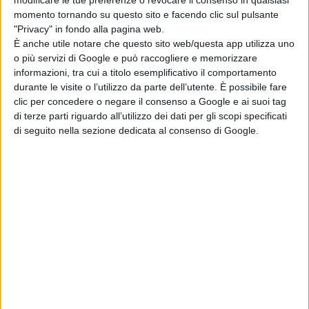
Normal: il trailer e
momento tornando su questo sito e facendo clic sul pulsante
il poster del
"Privacy" in fondo alla pagina web.
nuovo film di Ben
È anche utile notare che questo sito web/questa app utilizza uno
Wheatley
o più servizi di Google e può raccogliere e memorizzare
di La Redazione
informazioni, tra cui a titolo esemplificativo il comportamento
durante le visite o l’utilizzo da parte dell’utente. È possibile fare
Godzilla Minus
clic per concedere o negare il consenso a Google e ai suoi tag
Zero: il re dei
di terze parti riguardo all’utilizzo dei dati per gli scopi specificati
mostri torna nel
di seguito nella sezione dedicata al consenso di Google.
teaser trailer
italiano
di La Redazione
Lionsgate rilancia
Leprechaun: il
folletto assassino
torna in un nuovo
film horror
di Emanuela Giuliani
Chi siamo
Contatti
Privacy Policy
Cookie Policy