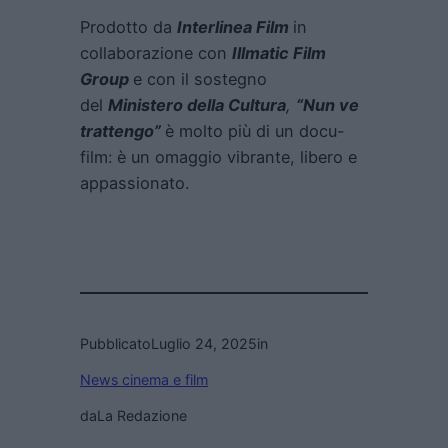
Prodotto da
Interlinea Film
in
collaborazione con
Illmatic Film
Group
e con il sostegno
del
Ministero della Cultura
,
“Nun ve
trattengo”
è molto più di un docu-
film: è un omaggio vibrante, libero e
appassionato.
Pubblicato
Luglio 24, 2025
in
News cinema e film
da
La Redazione