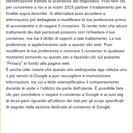
identificazione tramite la scansione del dispositivo. Puoi fare clic
fantastiche”
per consentire a noi e ai nostri 1019 partner il trattamento per le
di Emanuela Giuliani
finalità sopra descritte. In alternativa puoi accedere a
Coyote vs Acme:
informazioni più dettagliate e modificare le tue preferenze prima
il nuovo trailer e
di acconsentire o di negare il consenso.
Si rende noto che alcuni
poster del film al
trattamenti dei dati personali possono non richiedere il tuo
cinema a
consenso, ma hai il diritto di opporti a tale trattamento. Le tue
settembre
preferenze si applicheranno solo a questo sito web. Puoi
di La Redazione
modificare le tue preferenze o revocare il consenso in qualsiasi
Hokum, debutto
momento tornando su questo sito e facendo clic sul pulsante
da brividi al box
"Privacy" in fondo alla pagina web.
office: l’horror
È anche utile notare che questo sito web/questa app utilizza uno
con Adam Scott
o più servizi di Google e può raccogliere e memorizzare
conquista l’Italia
informazioni, tra cui a titolo esemplificativo il comportamento
di La Redazione
durante le visite o l’utilizzo da parte dell’utente. È possibile fare
clic per concedere o negare il consenso a Google e ai suoi tag
di terze parti riguardo all’utilizzo dei dati per gli scopi specificati
Chi siamo
Contatti
Privacy Policy
Cookie Policy
di seguito nella sezione dedicata al consenso di Google.
Emanuela Giuliani CFGLNMNL77T43L639
Disclaimer