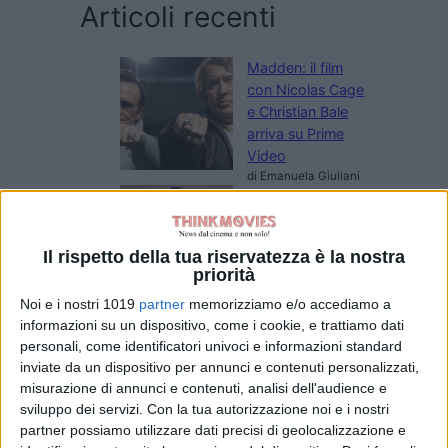
Articoli recenti
Madden: il film
con Nicolas Cage
e Christian Bale
arriva su Prime
Video
di Emanuela Giuliani
Primetime: il trailer
svela Robert
Pattinson nel
Il rispetto della tua riservatezza è la nostra
thriller su To
priorità
Catch a Predator
Noi e i nostri 1019
partner
memorizziamo e/o accediamo a
di Emanuela Giuliani
Il CEO di Warner
informazioni su un dispositivo, come i cookie, e trattiamo dati
Bros. Discovery
personali, come identificatori univoci e informazioni standard
inviate da un dispositivo per annunci e contenuti personalizzati,
esalta Superman:
misurazione di annunci e contenuti, analisi dell'audience e
Man of
sviluppo dei servizi.
Con la tua autorizzazione noi e i nostri
Tomorrow:
partner possiamo utilizzare dati precisi di geolocalizzazione e
“Immagini