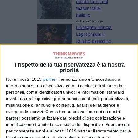
mostri torna nel
teaser trailer
italiano
di La Redazione
Lionsgate rilancia
Leprechaun: il
folletto assassino
torna in un nuovo
film horror
di Emanuela Giuliani
Il rispetto della tua riservatezza è la nostra
Meadow Walker e
priorità
la Toyota Supra
Noi e i nostri 1019
partner
memorizziamo e/o accediamo a
di Paul Walker:
informazioni su un dispositivo, come i cookie, e trattiamo dati
“Non l’ho
personali, come identificatori univoci e informazioni standard
venduta”
inviate da un dispositivo per annunci e contenuti personalizzati,
di Emanuela Giuliani
misurazione di annunci e contenuti, analisi dell'audience e
Wonka 2, nessun
sviluppo dei servizi.
Con la tua autorizzazione noi e i nostri
rinvio: la Warner
partner possiamo utilizzare dati precisi di geolocalizzazione e
Bros. fa chiarezza
identificazione tramite la scansione del dispositivo. Puoi fare clic
sul sequel con
per consentire a noi e ai nostri 1019 partner il trattamento per le
Timothée
finalità sopra descritte. In alternativa puoi accedere a