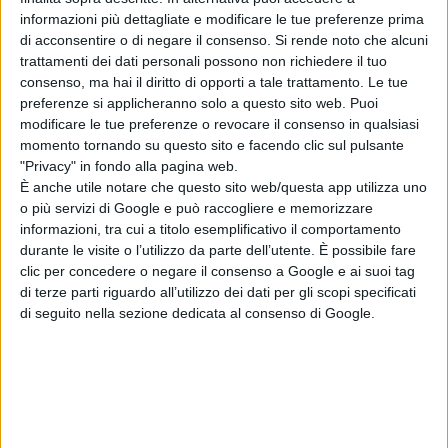
Chalamet
informazioni più dettagliate e modificare le tue preferenze prima
di Emanuela Giuliani
di acconsentire o di negare il consenso.
Si rende noto che alcuni
Venezia 83: a
trattamenti dei dati personali possono non richiedere il tuo
Luca Guadagnino
consenso, ma hai il diritto di opporti a tale trattamento. Le tue
il Cartier Glory to
preferenze si applicheranno solo a questo sito web. Puoi
the Filmmaker
modificare le tue preferenze o revocare il consenso in qualsiasi
2026
momento tornando su questo sito e facendo clic sul pulsante
di La Redazione
"Privacy" in fondo alla pagina web.
È anche utile notare che questo sito web/questa app utilizza uno
o più servizi di Google e può raccogliere e memorizzare
Chi siamo
Contatti
Privacy Policy
Cookie Policy
informazioni, tra cui a titolo esemplificativo il comportamento
Emanuela Giuliani CFGLNMNL77T43L639
Disclaimer
durante le visite o l’utilizzo da parte dell’utente. È possibile fare
clic per concedere o negare il consenso a Google e ai suoi tag
di terze parti riguardo all’utilizzo dei dati per gli scopi specificati
di seguito nella sezione dedicata al consenso di Google.