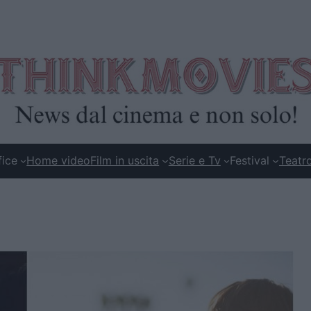
fice
Home video
Film in uscita
Serie e Tv
Festival
Teatr