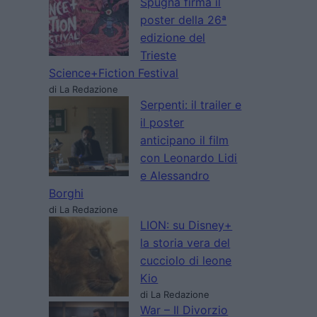
Spugna firma il
poster della 26ª
edizione del
Trieste
Science+Fiction Festival
di La Redazione
Serpenti: il trailer e
il poster
anticipano il film
con Leonardo Lidi
e Alessandro
Borghi
di La Redazione
LION: su Disney+
la storia vera del
cucciolo di leone
Kio
di La Redazione
War – Il Divorzio