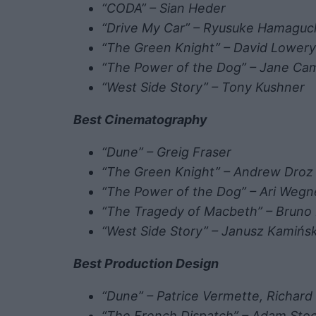
“CODA” – Sian Heder
“Drive My Car” – Ryusuke Hamagu
“The Green Knight” – David Lower
“The Power of the Dog” – Jane C
“West Side Story” – Tony Kushner
Best Cinematography
“Dune” – Greig Fraser
“The Green Knight” – Andrew Droz
“The Power of the Dog” – Ari Weg
“The Tragedy of Macbeth” – Bruno
“West Side Story” – Janusz Kamińs
Best Production Design
“Dune” – Patrice Vermette, Richar
“The French Dispatch” – Adam St