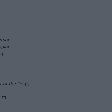
y
derson
ampion
rg
r of the Dog”)
m!”)