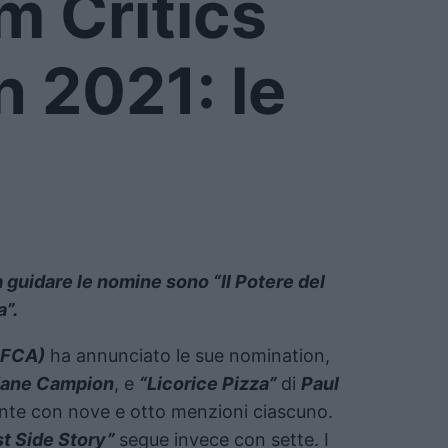
m Critics
n 2021: le
 guidare le nomine sono “Il Potere del
a”.
AFCA)
ha annunciato le sue nomination,
Jane Campion
, e
“Licorice Pizza”
di
Paul
mente con nove e otto menzioni ciascuno.
t Side Story”
segue invece con sette. I