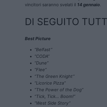
vincitori saranno svelati il
14 gennaio
.
DI SEGUITO TUT
Best Picture
“Belfast”
“CODA”
“Dune”
“Flee”
“The Green Knight”
“Licorice Pizza”
“The Power of the Dog”
“Tick, Tick… Boom!”
“West Side Story”