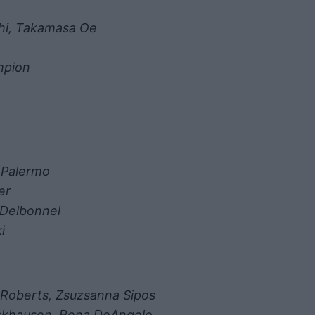
chi, Takamasa Oe
y
ampion
 Palermo
ner
 Delbonnel
ki
d Roberts, Zsuzsanna Sipos
ockhausen, Rena DeAngelo