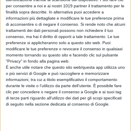
il poster del
per consentire a noi e ai nostri 1019 partner il trattamento per le
nuovo film di Ben
finalità sopra descritte. In alternativa puoi accedere a
Wheatley
informazioni più dettagliate e modificare le tue preferenze prima
di La Redazione
di acconsentire o di negare il consenso.
Si rende noto che alcuni
Godzilla Minus
trattamenti dei dati personali possono non richiedere il tuo
Zero: il re dei
consenso, ma hai il diritto di opporti a tale trattamento. Le tue
mostri torna nel
preferenze si applicheranno solo a questo sito web. Puoi
teaser trailer
modificare le tue preferenze o revocare il consenso in qualsiasi
momento tornando su questo sito e facendo clic sul pulsante
italiano
"Privacy" in fondo alla pagina web.
di La Redazione
È anche utile notare che questo sito web/questa app utilizza uno
o più servizi di Google e può raccogliere e memorizzare
informazioni, tra cui a titolo esemplificativo il comportamento
Chi siamo
Contatti
Privacy Policy
Cookie Policy
durante le visite o l’utilizzo da parte dell’utente. È possibile fare
Emanuela Giuliani CFGLNMNL77T43L639
Disclaimer
clic per concedere o negare il consenso a Google e ai suoi tag
di terze parti riguardo all’utilizzo dei dati per gli scopi specificati
di seguito nella sezione dedicata al consenso di Google.