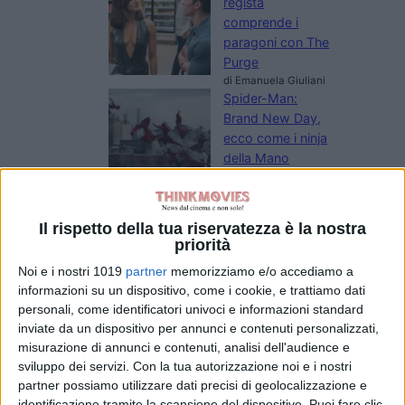
regista
comprende i
paragoni con The
Purge
di Emanuela Giuliani
Spider-Man:
Brand New Day,
ecco come i ninja
della Mano
richiamano la
Fenice di Jean
Grey
Il rispetto della tua riservatezza è la nostra
di Emanuela Giuliani
priorità
Wildwood – I
Noi e i nostri 1019
partner
memorizziamo e/o accediamo a
segreti del bosco:
informazioni su un dispositivo, come i cookie, e trattiamo dati
il poster
personali, come identificatori univoci e informazioni standard
dell’animazione
inviate da un dispositivo per annunci e contenuti personalizzati,
stop-motion
misurazione di annunci e contenuti, analisi dell'audience e
LAIKA
sviluppo dei servizi.
Con la tua autorizzazione noi e i nostri
di La Redazione
partner possiamo utilizzare dati precisi di geolocalizzazione e
Normal: il trailer e
identificazione tramite la scansione del dispositivo. Puoi fare clic