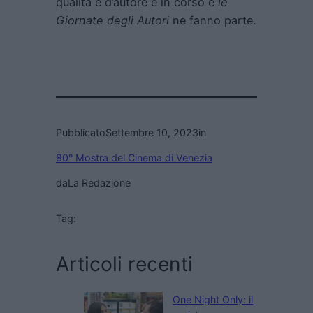
qualità e d’autore è in corso e
le
Giornate degli Autori
ne fanno parte.
Pubblicato
Settembre 10, 2023
in
80° Mostra del Cinema di Venezia
da
La Redazione
Tag:
Articoli recenti
One Night Only: il