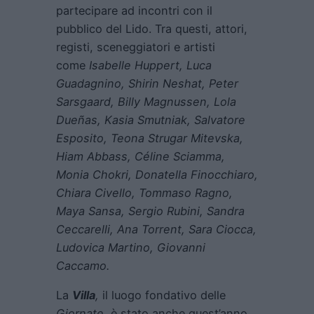
partecipare ad incontri con il
pubblico del Lido. Tra questi, attori,
registi, sceneggiatori e artisti
come
Isabelle Huppert, Luca
Guadagnino, Shirin Neshat, Peter
Sarsgaard, Billy Magnussen, Lola
Dueñas, Kasia Smutniak, Salvatore
Esposito, Teona Strugar Mitevska,
Hiam Abbass, Céline Sciamma,
Monia Chokri, Donatella Finocchiaro,
Chiara Civello, Tommaso Ragno,
Maya Sansa, Sergio Rubini, Sandra
Ceccarelli, Ana Torrent, Sara Ciocca,
Ludovica Martino, Giovanni
Caccamo.
La
Villa
,
il luogo fondativo delle
Giornate,
è stato anche quest’anno