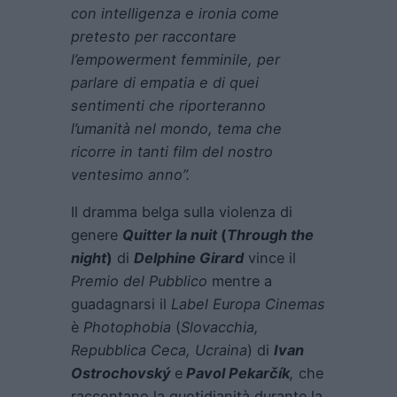
con intelligenza e ironia come
pretesto per raccontare
l’empowerment femminile, per
parlare di empatia e di quei
sentimenti che riporteranno
l’umanità nel mondo, tema che
ricorre in tanti film del nostro
ventesimo anno”.
Il dramma belga sulla violenza di
genere
Quitter la nuit
(
Through the
night
)
di
Delphine Girard
vince il
Premio del Pubblico
mentre a
guadagnarsi il
Label Europa Cinemas
è
Photophobia
(
Slovacchia,
Repubblica Ceca, Ucraina
) di
Ivan
Ostrochovský
e
Pavol Pekarčík
,
che
raccontano la quotidianità durante la