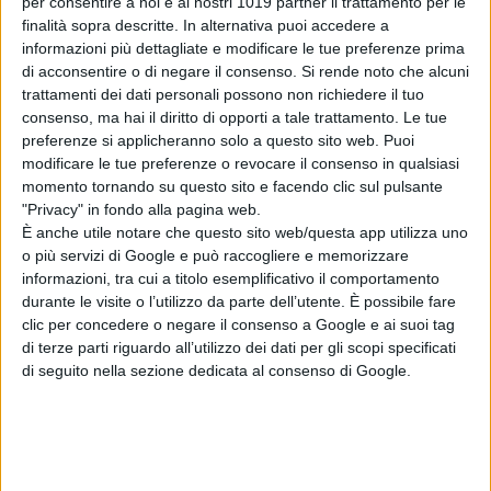
per consentire a noi e ai nostri 1019 partner il trattamento per le
di Emanuela Giuliani
Wildwood – I
finalità sopra descritte. In alternativa puoi accedere a
segreti del bosco:
informazioni più dettagliate e modificare le tue preferenze prima
di acconsentire o di negare il consenso.
Si rende noto che alcuni
il poster
trattamenti dei dati personali possono non richiedere il tuo
dell’animazione
consenso, ma hai il diritto di opporti a tale trattamento. Le tue
stop-motion
preferenze si applicheranno solo a questo sito web. Puoi
LAIKA
modificare le tue preferenze o revocare il consenso in qualsiasi
di La Redazione
momento tornando su questo sito e facendo clic sul pulsante
Normal: il trailer e
"Privacy" in fondo alla pagina web.
il poster del
È anche utile notare che questo sito web/questa app utilizza uno
nuovo film di Ben
o più servizi di Google e può raccogliere e memorizzare
Wheatley
informazioni, tra cui a titolo esemplificativo il comportamento
di La Redazione
durante le visite o l’utilizzo da parte dell’utente. È possibile fare
Godzilla Minus
clic per concedere o negare il consenso a Google e ai suoi tag
Zero: il re dei
di terze parti riguardo all’utilizzo dei dati per gli scopi specificati
mostri torna nel
di seguito nella sezione dedicata al consenso di Google.
teaser trailer
italiano
di La Redazione