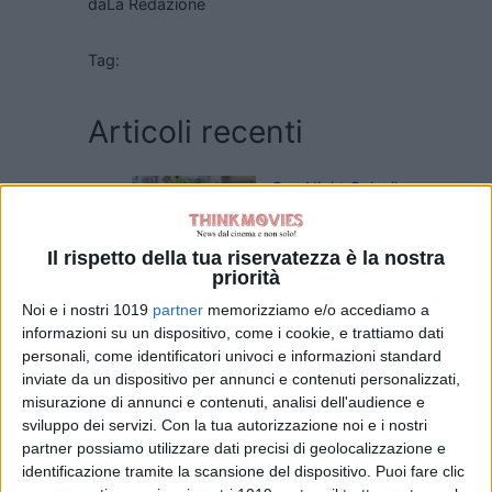
da
La Redazione
Tag:
Articoli recenti
One Night Only: il
regista
comprende i
Il rispetto della tua riservatezza è la nostra
paragoni con The
priorità
Purge
di Emanuela Giuliani
Noi e i nostri 1019
partner
memorizziamo e/o accediamo a
Spider-Man:
informazioni su un dispositivo, come i cookie, e trattiamo dati
Brand New Day,
personali, come identificatori univoci e informazioni standard
ecco come i ninja
inviate da un dispositivo per annunci e contenuti personalizzati,
della Mano
misurazione di annunci e contenuti, analisi dell'audience e
richiamano la
sviluppo dei servizi.
Con la tua autorizzazione noi e i nostri
Fenice di Jean
partner possiamo utilizzare dati precisi di geolocalizzazione e
identificazione tramite la scansione del dispositivo. Puoi fare clic
Grey