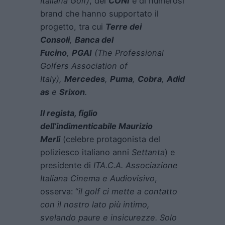
Italiana Golf)
, del
CONI
e di numerosi
brand che hanno supportato il
progetto, tra cui
Terre dei
Consoli
,
Banca del
Fucino
,
PGAI
(The Professional
Golfers Association of
Italy),
Mercedes
,
Puma
,
Cobra
,
Adid
as
e
Srixon
.
Il regista, figlio
dell’indimenticabile
Maurizio
Merli
(celebre protagonista del
poliziesco italiano anni
Settanta
) e
presidente di
ITA.C.A. Associazione
Italiana Cinema e Audiovisivo
,
osserva: “
il golf ci mette a contatto
con il nostro lato più intimo,
svelando paure e insicurezze. Solo