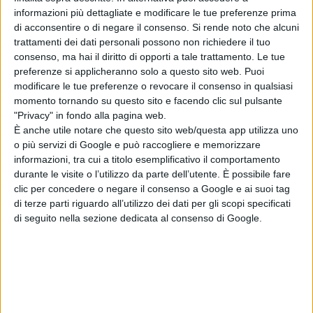
Dougherty & Zach Shields
(“Godzilla
informazioni più dettagliate e modificare le tue preferenze prima
II: King of the Monsters”),
basato sul
di acconsentire o di negare il consenso.
Si rende noto che alcuni
personaggio
“Godzilla”
di proprietà e
trattamenti dei dati personali possono non richiedere il tuo
creato da
TOHO CO., LTD
. Il film è
consenso, ma hai il diritto di opporti a tale trattamento. Le tue
preferenze si applicheranno solo a questo sito web. Puoi
stato prodotto da
Mary Parent, Alex
modificare le tue preferenze o revocare il consenso in qualsiasi
Garcia, Eric McLeod, Jon Jashni,
momento tornando su questo sito e facendo clic sul pulsante
Thomas Tull
e
Brian Rogers
, mentre
"Privacy" in fondo alla pagina web.
Jay Ashenfelter, Herbert W.Gains,
È anche utile notare che questo sito web/questa app utilizza uno
o più servizi di Google e può raccogliere e memorizzare
Dan Lin, Roy Lee, Yoshimitsu Banno
informazioni, tra cui a titolo esemplificativo il comportamento
e
Kenji Okuhira
sono i produttori
durante le visite o l’utilizzo da parte dell’utente. È possibile fare
esecutivi.
clic per concedere o negare il consenso a Google e ai suoi tag
di terze parti riguardo all’utilizzo dei dati per gli scopi specificati
Il team creativo del regista, che ha
di seguito nella sezione dedicata al consenso di Google.
lavorato dietro le quinte, comprende
il direttore della fotografia
Ben
Seresin
(“La mummia”, “World War
Z”),
gli scenografi
Owen Paterson
(“Jumanji: Benvenuti nella giungla”,