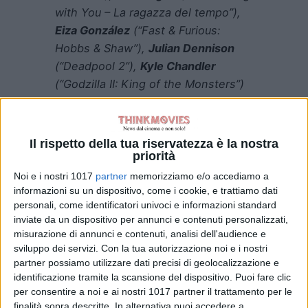
with You – La ragazza del tempo”),
Eiza González
(“Fast & Furious:
Hobbs & Shaw”),
Julian Dennison
(“Deadpool 2”),
Kyle Chandler
(“Godzilla II: King of the Monsters”)
e
Demián Bichir
(“The Nun: La
vocazione del male”, “The Hateful
Eight”).
Il rispetto della tua riservatezza è la nostra
priorità
Wingard (“The Guest”, “You’re Next”)
Noi e i nostri 1017
partner
memorizziamo e/o accediamo a
ha diretto il film da una
informazioni su un dispositivo, come i cookie, e trattiamo dati
sceneggiatura di
Eric Pearson
personali, come identificatori univoci e informazioni standard
(“Thor: Ragnarok”)
e
Max Borenstein
inviate da un dispositivo per annunci e contenuti personalizzati,
misurazione di annunci e contenuti, analisi dell'audience e
(“Godzilla II: King of the Monsters”,
sviluppo dei servizi.
Con la tua autorizzazione noi e i nostri
“Kong: Skull Island”),
da una storia di
partner possiamo utilizzare dati precisi di geolocalizzazione e
Terry Rossio
(“Pirati dei Caraibi: La
identificazione tramite la scansione del dispositivo. Puoi fare clic
vendetta di Salazar”)
e
Michael
per consentire a noi e ai nostri 1017 partner il trattamento per le
finalità sopra descritte. In alternativa puoi accedere a