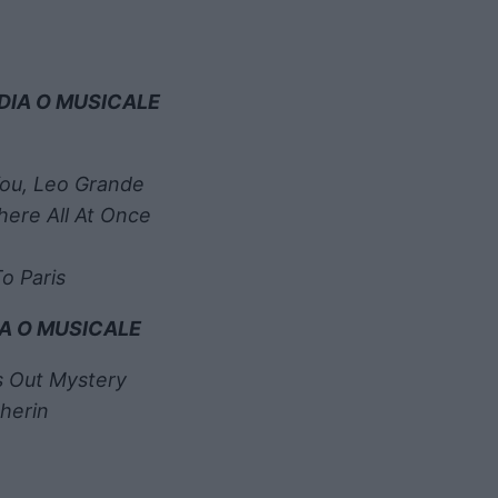
DIA O MUSICALE
ou, Leo Grande
here All At Once
o Paris
IA O MUSICALE
es Out Mystery
sherin