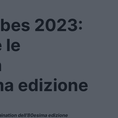
obes 2023:
 le
n
ma edizione
ination dell’80esima edizione