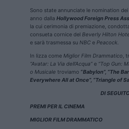
Sono state annunciate le nomination dei 
anno dalla
Hollywood Foreign Press Ass
la cui cerimonia di premiazione, condot
consueta cornice del
Beverly Hilton Hote
e sarà trasmessa su
NBC
e
Peacock.
In lizza come
Miglior Film Drammatico
, 
“Avatar: La Via dell’Acqua”
e
“Top Gun: Ma
o Musicale
troviamo
“
Babylon”, “The Ban
Everywhere All at Once”, “Triangle of 
DI SEGUIT
PREMI PER IL CINEMA
MIGLIOR FILM DRAMMATICO