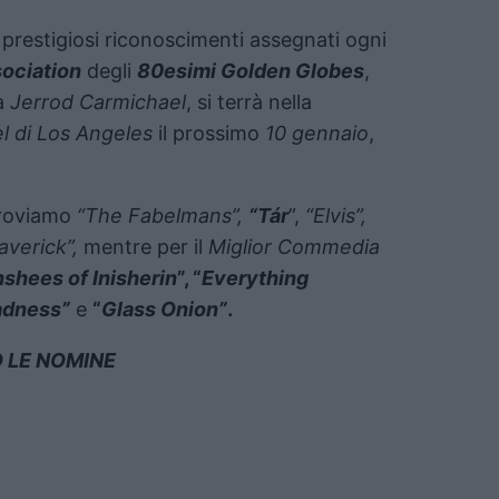
prestigiosi riconoscimenti assegnati ogni
ociation
degli
80esimi Golden Globes
,
ta
Jerrod Carmichael
, si terrà nella
l di Los Angeles
il prossimo
10 gennaio
,
troviamo
“The Fabelmans”,
“Tár
”,
“Elvis”,
verick”,
mentre per il
Miglior Commedia
shees of Inisherin
”, “
Everything
Sadness”
e
“
Glass Onion”
.
O LE NOMINE