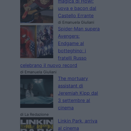
magica di Howl:
uova e bacon dal
Castello Errante
di Emanuela Giuliani
Spider-Man supera
Avengers:
Endgame al
botteghino: i
fratelli Russo
celebrano il nuovo record
di Emanuela Giuliani
The mortuary
assistant di
Jeremiah Kipp dal
3 settembre al
cinema
di La Redazione
Linkin Park, arriva
al cinema