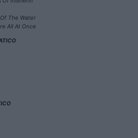
Of Inisherin
 Of The Water
re All At Once
ATICO
TICO