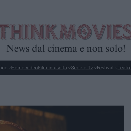
fice
Home video
Film in uscita
Serie e Tv
Festival
Teatr