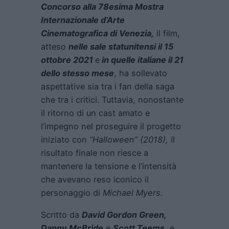
Concorso alla 78esima Mostra
Internazionale d’Arte
Cinematografica di Venezia,
il film,
atteso
nelle sale statunitensi il 15
ottobre 2021
e
in quelle italiane il 21
dello stesso me
s
e
, ha sollevato
aspettative sia tra i fan della saga
che tra i critici. Tuttavia, nonostante
il ritorno di un cast amato e
l’impegno nel proseguire il progetto
iniziato con
“Halloween” (2018),
il
risultato finale non riesce a
mantenere la tensione e l’intensità
che avevano reso iconico il
personaggio di
Michael Myers.
Scritto da
David Gordon Green,
Danny McBride
e
Scott Teems,
e