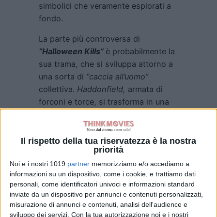
simbolici che veramente esplorati a
fondo.
La parte più controversa di
“Halloween Kills”
è probabilmente la
sua trama, che si sviluppa attorno a
una sorta di
“caccia all’uomo”
collettiva.
Haddonfield,
armata di
forconi e torce, si trasforma in una
folla che insegue senza sosta il
mostro, creando una situazione che
più che suscitare paura, genera una
Il rispetto della tua riservatezza è la nostra
priorità
sorta di teatro popolare che rischia
Noi e i nostri 1019
partner
memorizziamo e/o accediamo a
di svilire la figura di
Michael Myers
,
informazioni su un dispositivo, come i cookie, e trattiamo dati
un personaggio che nella sua
personali, come identificatori univoci e informazioni standard
essenza doveva incarnare
inviate da un dispositivo per annunci e contenuti personalizzati,
l’incertezza e la paura del male
misurazione di annunci e contenuti, analisi dell'audience e
indomabile.
sviluppo dei servizi.
Con la tua autorizzazione noi e i nostri