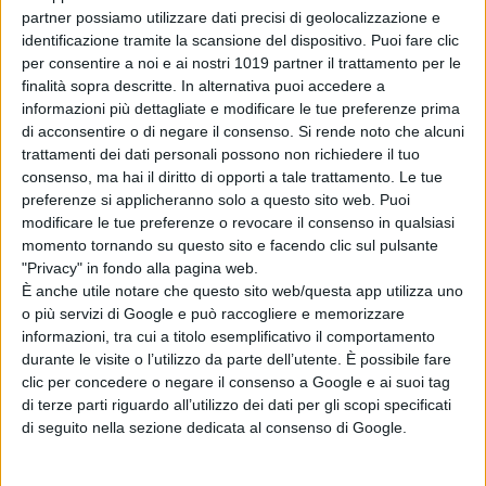
partner possiamo utilizzare dati precisi di geolocalizzazione e
identificazione tramite la scansione del dispositivo. Puoi fare clic
Nonostante ciò, il film conserva
per consentire a noi e ai nostri 1019 partner il trattamento per le
alcuni tratti distintivi, tra cui la
finalità sopra descritte. In alternativa puoi accedere a
musica di
John Carpenter
, che è
informazioni più dettagliate e modificare le tue preferenze prima
riuscita ad aggiungere nuove
di acconsentire o di negare il consenso.
Si rende noto che alcuni
sfumature al tema originale pur
trattamenti dei dati personali possono non richiedere il tuo
consenso, ma hai il diritto di opporti a tale trattamento. Le tue
mantenendo intatta la sua iconica
preferenze si applicheranno solo a questo sito web. Puoi
forza. Tuttavia, l’impatto emotivo del
modificare le tue preferenze o revocare il consenso in qualsiasi
film risulta essere limitato dal ritmo
momento tornando su questo sito e facendo clic sul pulsante
confuso e dalla scelta di diluire
"Privacy" in fondo alla pagina web.
È anche utile notare che questo sito web/questa app utilizza uno
l’esperienza horror a favore di una
o più servizi di Google e può raccogliere e memorizzare
narrazione corale che sembra più
informazioni, tra cui a titolo esemplificativo il comportamento
focalizzata sull’azione che
durante le visite o l’utilizzo da parte dell’utente. È possibile fare
sull’introspezione.
clic per concedere o negare il consenso a Google e ai suoi tag
di terze parti riguardo all’utilizzo dei dati per gli scopi specificati
In conclusione,
“Halloween Kills”
di seguito nella sezione dedicata al consenso di Google.
fallisce nell’intento di restituire al
pubblico la stessa paura pura che ha