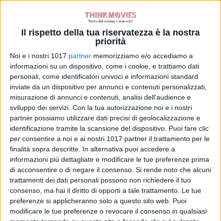
giorni, Hawa ha la pazza idea di
farsi adottare dalla famosissima
Il rispetto della tua riservatezza è la nostra
celebrità, che ammira più di
priorità
chiunque altro al mondo.
Noi e i nostri 1017
partner
memorizziamo e/o accediamo a
informazioni su un dispositivo, come i cookie, e trattiamo dati
La Redazione
personali, come identificatori univoci e informazioni standard
inviate da un dispositivo per annunci e contenuti personalizzati,
misurazione di annunci e contenuti, analisi dell'audience e
sviluppo dei servizi.
Con la tua autorizzazione noi e i nostri
partner possiamo utilizzare dati precisi di geolocalizzazione e
identificazione tramite la scansione del dispositivo. Puoi fare clic
per consentire a noi e ai nostri 1017 partner il trattamento per le
Pubblicato
Ottobre 1, 2022
in
finalità sopra descritte. In alternativa puoi accedere a
informazioni più dettagliate e modificare le tue preferenze prima
Festa del Cinema di Roma 2022
di acconsentire o di negare il consenso.
Si rende noto che alcuni
trattamenti dei dati personali possono non richiedere il tuo
da
La Redazione
consenso, ma hai il diritto di opporti a tale trattamento. Le tue
preferenze si applicheranno solo a questo sito web. Puoi
Tag:
modificare le tue preferenze o revocare il consenso in qualsiasi