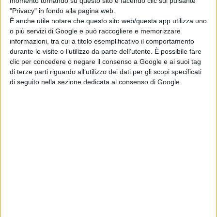
momento tornando su questo sito e facendo clic sul pulsante
"Privacy" in fondo alla pagina web.
Articoli recenti
È anche utile notare che questo sito web/questa app utilizza uno
o più servizi di Google e può raccogliere e memorizzare
informazioni, tra cui a titolo esemplificativo il comportamento
Madden: il film
durante le visite o l’utilizzo da parte dell’utente. È possibile fare
con Nicolas Cage
clic per concedere o negare il consenso a Google e ai suoi tag
e Christian Bale
di terze parti riguardo all’utilizzo dei dati per gli scopi specificati
arriva su Prime
di seguito nella sezione dedicata al consenso di Google.
Video
di Emanuela Giuliani
Primetime: il trailer
svela Robert
Pattinson nel
thriller su To
Catch a Predator
di Emanuela Giuliani
Il CEO di Warner
Bros. Discovery
esalta Superman:
Man of
Tomorrow: