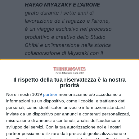
HAYAO MIYAZAKY E L’AIRONE
girato durante i sette anni di
lavorazione de Il ragazzo e l’airone,
è un viaggio esclusivo nel processo
produttivo e creativo dello Studio
Ghibli e un’immersione nella storica
collaborazione di Miyazaki con il
produttore Toshio Suzuki, una sorta
di danza tra inganni e amicizia, che
rispecchia quella di Mahito e l’airone,
Il rispetto della tua riservatezza è la nostra
con Suzuki che stimola Miyazaki a
priorità
spingersi sempre più in là nella sua
Noi e i nostri 1019
partner
memorizziamo e/o accediamo a
creatività, arrivando alla creazione di
informazioni su un dispositivo, come i cookie, e trattiamo dati
personali, come identificatori univoci e informazioni standard
un capolavoro senza precedenti.
inviate da un dispositivo per annunci e contenuti personalizzati,
misurazione di annunci e contenuti, analisi dell'audience e
Un’occasione unica per entrare nel
sviluppo dei servizi.
Con la tua autorizzazione noi e i nostri
dietro le quinte de Il ragazzo e
partner possiamo utilizzare dati precisi di geolocalizzazione e
l’airone, capolavoro del cinema