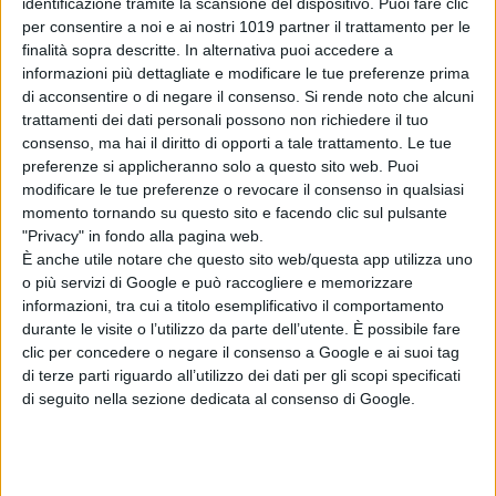
identificazione tramite la scansione del dispositivo. Puoi fare clic
d’animazione che si è aggiudicato il
per consentire a noi e ai nostri 1019 partner il trattamento per le
finalità sopra descritte. In alternativa puoi accedere a
Premio Oscar® e il Golden Globe e
informazioni più dettagliate e modificare le tue preferenze prima
che in Italia ha incassato 7 milioni di
di acconsentire o di negare il consenso.
Si rende noto che alcuni
Euro e registrato 1 milione di
trattamenti dei dati personali possono non richiedere il tuo
spettatori. Uno sguardo sul passato
consenso, ma hai il diritto di opporti a tale trattamento. Le tue
preferenze si applicheranno solo a questo sito web. Puoi
e sul futuro di questo regista
modificare le tue preferenze o revocare il consenso in qualsiasi
visionario e sugli eventi e le
momento tornando su questo sito e facendo clic sul pulsante
persone che hanno influenzato
"Privacy" in fondo alla pagina web.
umanamente e professionalmente le
È anche utile notare che questo sito web/questa app utilizza uno
o più servizi di Google e può raccogliere e memorizzare
sue opere.
informazioni, tra cui a titolo esemplificativo il comportamento
durante le visite o l’utilizzo da parte dell’utente. È possibile fare
clic per concedere o negare il consenso a Google e ai suoi tag
di terze parti riguardo all’utilizzo dei dati per gli scopi specificati
di seguito nella sezione dedicata al consenso di Google.
Pubblicato
Novembre 18, 2024
in