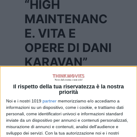
“HIGH
MAINTENANC
E. VITA E
OPERE DI DANI
KARAVAN”
Il rispetto della tua riservatezza è la nostra
“HIGH MAINTENANCE. VITA E
priorità
OPERE DI DANI KARAVAN”
Noi e i nostri 1019
partner
memorizziamo e/o accediamo a
Data di uscita:
27 gennaio 2023
informazioni su un dispositivo, come i cookie, e trattiamo dati
personali, come identificatori univoci e informazioni standard
inviate da un dispositivo per annunci e contenuti personalizzati,
Genere:
Documentario
misurazione di annunci e contenuti, analisi dell'audience e
sviluppo dei servizi.
Con la tua autorizzazione noi e i nostri
Nazionalità:
Israele