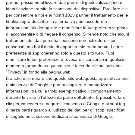
partner possiamo utilizzare dati precisi di geolocalizzazione e
identificazione tramite la scansione del dispositivo. Puoi fare clic
Regia:
Barak Heymann
per consentire a noi e ai nostri 1019 partner il trattamento per le
finalità sopra descritte. In alternativa puoi accedere a
Durata:
66 minuti
informazioni più dettagliate e modificare le tue preferenze prima
di acconsentire o di negare il consenso.
Si rende noto che alcuni
Distribuzione:
BLOOM Distribuzione
trattamenti dei dati personali possono non richiedere il tuo
consenso, ma hai il diritto di opporti a tale trattamento. Le tue
preferenze si applicheranno solo a questo sito web. Puoi
TRAMA
modificare le tue preferenze o revocare il consenso in qualsiasi
momento tornando su questo sito e facendo clic sul pulsante
"Privacy" in fondo alla pagina web.
“
HIGH MAINTENANCE. VITA E
È anche utile notare che questo sito web/questa app utilizza uno
OPERE DI DANI KARAVAN”
è un
o più servizi di Google e può raccogliere e memorizzare
informazioni, tra cui a titolo esemplificativo il comportamento
documentario incentrato sull’artista
durante le visite o l’utilizzo da parte dell’utente. È possibile fare
israeliano Dani Karavan, autore di
clic per concedere o negare il consenso a Google e ai suoi tag
opere monumentali in armonia con
di terze parti riguardo all’utilizzo dei dati per gli scopi specificati
la natura che le circonda.
di seguito nella sezione dedicata al consenso di Google.
Mentre l’età avanzata inizia a farsi