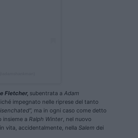
 (@adamshankman)
e Fletcher,
subentrata a
Adam
oiché impegnato nelle riprese del tanto
Disenchated
”,
ma in ogni caso come detto
o insieme a
Ralph Winter
, nel nuovo
in vita, accidentalmente, nella
Salem
dei