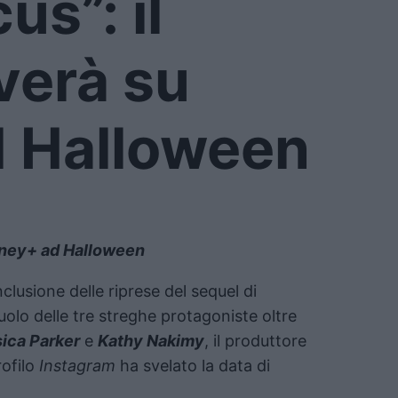
s”: il
verà su
d Halloween
isney+ ad Halloween
clusione delle riprese del sequel di
ruolo delle tre streghe protagoniste oltre
ica Parker
e
Kathy Nakimy
, il produttore
rofilo
Instagram
ha svelato la data di