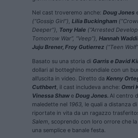
Nel cast troveremo anche:
Doug Jones
(“Gossip Girl”),
Lilia Buckingham
(“Crow
Deeper”),
Tony Hale
(“Arrested Develop
Tomorrow War”, “Veep”),
Hannah Wadd
Juju Brener, Froy Gutierrez
(“Teen Wolf
Basato su una storia di
Garris e David K
dollari al botteghino mondiale con un bu
all’uscita in video. Diretto da
Kenny Orte
Cuthbert
, il cast includeva anche:
Omri 
Vinessa Shaw
e
Doug Jones.
Al centro d
maledette nel
1963,
le quali a distanza d
riportate in vita da un ragazzo trasferito
Salem
, scoprendo con loro orrore che la
una semplice e banale festa.