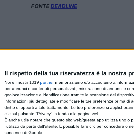
FONTE
DEADLINE
Pubblicato
Gennaio 31, 2022
in
Il rispetto della tua riservatezza è la nostra pr
Noi e i nostri 1019
partner
memorizziamo e/o accediamo a informazioni 
News cinema e film
per annunci e contenuti personalizzati, misurazione di annunci e conte
geolocalizzazione e identificazione tramite la scansione del dispositivo
da
Emanuela Giuliani
informazioni più dettagliate e modificare le tue preferenze prima di 
diritto di opporti a tale trattamento. Le tue preferenze si applicher
clic sul pulsante "Privacy" in fondo alla pagina web.
È anche utile notare che questo sito web/questa app utilizza uno o pi
Chi siamo
Contatti
Privacy Policy
Cookie Policy
Emanue
l’utilizzo da parte dell’utente. È possibile fare clic per concedere o ne
consenso di Google.