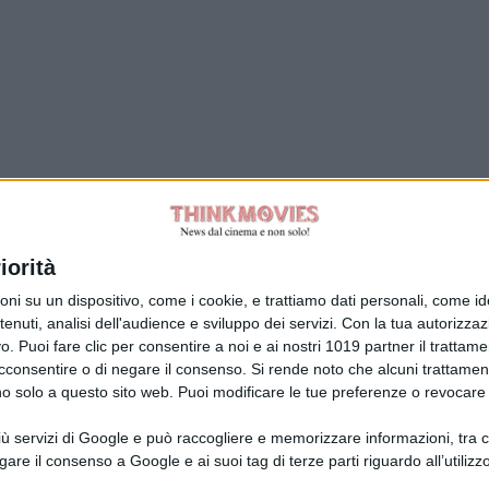
Tag:
iorità
su un dispositivo, come i cookie, e trattiamo dati personali, come ident
nuti, analisi dell'audience e sviluppo dei servizi.
Con la tua autorizzazi
. Puoi fare clic per consentire a noi e ai nostri 1019 partner il trattame
acconsentire o di negare il consenso.
Si rende noto che alcuni trattament
anno solo a questo sito web. Puoi modificare le tue preferenze o revoca
ù servizi di Google e può raccogliere e memorizzare informazioni, tra cui
la Giuliani CFGLNMNL77T43L639
Disclaimer
gare il consenso a Google e ai suoi tag di terze parti riguardo all’utilizzo