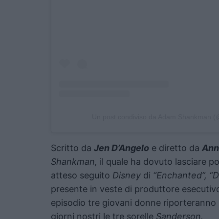
Un post condiviso da Adam Shankman
Scritto da
Jen D’Angelo
e diretto da
Ann
Shankman,
il quale ha dovuto lasciare p
atteso seguito
Disney
di
“Enchanted”, “
presente in veste di produttore esecutiv
episodio tre giovani donne riporteranno 
giorni nostri le tre sorelle
Sanderson.