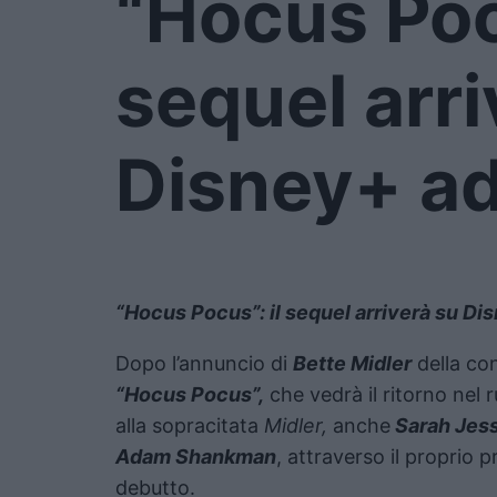
“Hocus Pocu
sequel arri
Disney+ a
“Hocus Pocus”: il sequel arriverà su D
Dopo l’annuncio di
Bette Midler
della con
“Hocus Pocus”,
che vedrà il ritorno nel 
alla sopracitata
Midler,
anche
Sarah Jess
Adam Shankman
, attraverso il proprio p
debutto.