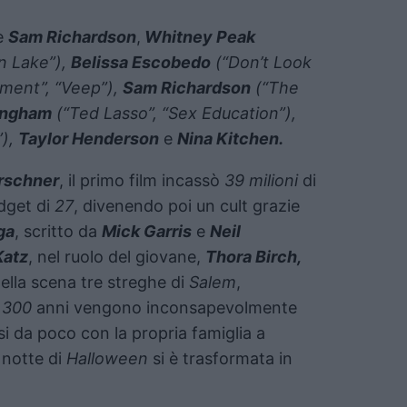
e
Sam Richardson
,
Whitney Peak
n Lake”),
Belissa Escobedo
(“Don’t Look
ment”, “Veep”),
Sam Richardson
(“The
ingham
(“Ted Lasso”, “Sex Education”),
”),
Taylor Henderson
e
Nina Kitchen.
irschner
, il primo film incassò
39 milioni
di
dget di
27
, divenendo poi un cult grazie
ga
, scritto da
Mick Garris
e
Neil
Katz
, nel ruolo del giovane,
Thora Birch,
ella scena tre streghe di
Salem
,
i
300
anni vengono inconsapevolmente
si da poco con la propria famiglia a
 notte di
Halloween
si è trasformata in