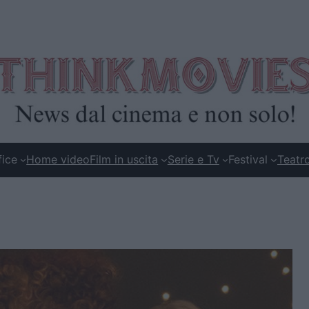
fice
Home video
Film in uscita
Serie e Tv
Festival
Teatr