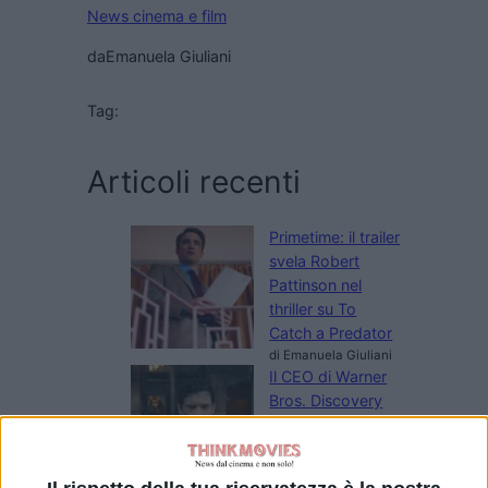
News cinema e film
da
Emanuela Giuliani
Tag:
Articoli recenti
Primetime: il trailer
svela Robert
Pattinson nel
thriller su To
Catch a Predator
di Emanuela Giuliani
Il CEO di Warner
Bros. Discovery
esalta Superman:
Man of
Tomorrow: