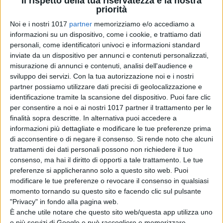
Il rispetto della tua riservatezza è la nostra
“Immagini
priorità
fantastiche”
Noi e i nostri 1017
partner
memorizziamo e/o accediamo a
di Emanuela Giuliani
informazioni su un dispositivo, come i cookie, e trattiamo dati
Coyote vs Acme:
personali, come identificatori univoci e informazioni standard
il nuovo trailer e
inviate da un dispositivo per annunci e contenuti personalizzati,
poster del film al
misurazione di annunci e contenuti, analisi dell'audience e
cinema a
sviluppo dei servizi.
Con la tua autorizzazione noi e i nostri
settembre
partner possiamo utilizzare dati precisi di geolocalizzazione e
di La Redazione
identificazione tramite la scansione del dispositivo. Puoi fare clic
Hokum, debutto
per consentire a noi e ai nostri 1017 partner il trattamento per le
da brividi al box
finalità sopra descritte. In alternativa puoi accedere a
office: l’horror
informazioni più dettagliate e modificare le tue preferenze prima
con Adam Scott
di acconsentire o di negare il consenso.
Si rende noto che alcuni
conquista l’Italia
trattamenti dei dati personali possono non richiedere il tuo
di La Redazione
consenso, ma hai il diritto di opporti a tale trattamento. Le tue
La Città dei Vivi: il
preferenze si applicheranno solo a questo sito web. Puoi
trailer e il poster
modificare le tue preferenze o revocare il consenso in qualsiasi
del nuovo film di
momento tornando su questo sito e facendo clic sul pulsante
Edoardo
"Privacy" in fondo alla pagina web.
Gabbriellini
È anche utile notare che questo sito web/questa app utilizza uno
di La Redazione
o più servizi di Google e può raccogliere e memorizzare