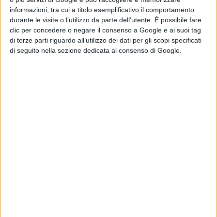
informazioni, tra cui a titolo esemplificativo il comportamento
durante le visite o l’utilizzo da parte dell’utente. È possibile fare
Chi siamo
Contatti
Privacy Policy
Cookie Policy
clic per concedere o negare il consenso a Google e ai suoi tag
Emanuela Giuliani CFGLNMNL77T43L639
Disclaimer
di terze parti riguardo all’utilizzo dei dati per gli scopi specificati
di seguito nella sezione dedicata al consenso di Google.