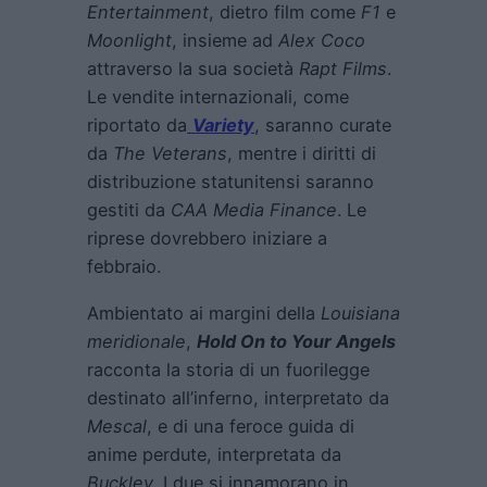
Entertainment
, dietro film come
F1
e
Moonlight
, insieme ad
Alex Coco
attraverso la sua società
Rapt Films
.
Le vendite internazionali, come
riportato da
Variety
, saranno curate
da
The Veterans
, mentre i diritti di
distribuzione statunitensi saranno
gestiti da
CAA Media Finance
. Le
riprese dovrebbero iniziare a
febbraio.
Ambientato ai margini della
Louisiana
meridionale
,
Hold On to Your Angels
racconta la storia di un fuorilegge
destinato all’inferno, interpretato da
Mescal
, e di una feroce guida di
anime perdute, interpretata da
Buckley
. I due si innamorano in