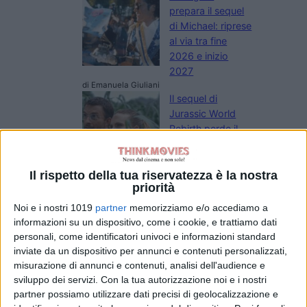
prepara il sequel
di Michael: riprese
al via tra fine
2026 e inizio
2027
di Emanuela Giuliani
Il sequel di
Jurassic World
Rebirth perde il
regista Gareth
Edwards
di Emanuela Giuliani
Il rispetto della tua riservatezza è la nostra
L’Estranea di
priorità
Paolo Strippoli
Noi e i nostri 1019
partner
memorizziamo e/o accediamo a
sarà in concorso
informazioni su un dispositivo, come i cookie, e trattiamo dati
al Toronto Film
personali, come identificatori univoci e informazioni standard
Festival
inviate da un dispositivo per annunci e contenuti personalizzati,
di La Redazione
misurazione di annunci e contenuti, analisi dell'audience e
Paramount-
sviluppo dei servizi.
Con la tua autorizzazione noi e i nostri
Warner Bros.: il
partner possiamo utilizzare dati precisi di geolocalizzazione e
Regno Unito dà il