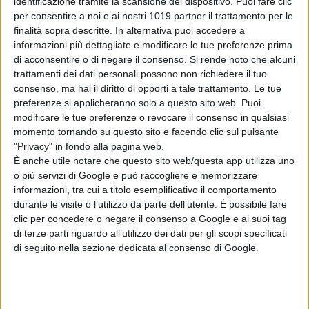
identificazione tramite la scansione del dispositivo. Puoi fare clic
via libera
per consentire a noi e ai nostri 1019 partner il trattamento per le
all’operazione
finalità sopra descritte. In alternativa puoi accedere a
di Emanuela Giuliani
informazioni più dettagliate e modificare le tue preferenze prima
James Gunn
di acconsentire o di negare il consenso.
Si rende noto che alcuni
smentisce i rumor:
trattamenti dei dati personali possono non richiedere il tuo
The Batman 2 e
consenso, ma hai il diritto di opporti a tale trattamento. Le tue
The Batman 3
preferenze si applicheranno solo a questo sito web. Puoi
non saranno girati
modificare le tue preferenze o revocare il consenso in qualsiasi
insieme
momento tornando su questo sito e facendo clic sul pulsante
di Emanuela Giuliani
"Privacy" in fondo alla pagina web.
È anche utile notare che questo sito web/questa app utilizza uno
o più servizi di Google e può raccogliere e memorizzare
Chi siamo
Contatti
Privacy Policy
Cookie Policy
informazioni, tra cui a titolo esemplificativo il comportamento
Emanuela Giuliani CFGLNMNL77T43L639
Disclaimer
durante le visite o l’utilizzo da parte dell’utente. È possibile fare
clic per concedere o negare il consenso a Google e ai suoi tag
di terze parti riguardo all’utilizzo dei dati per gli scopi specificati
di seguito nella sezione dedicata al consenso di Google.