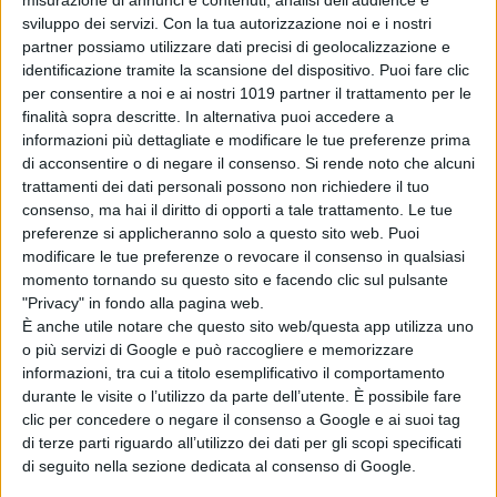
misurazione di annunci e contenuti, analisi dell'audience e
“Hopper e il Tempio Perduto”
sviluppo dei servizi.
Con la tua autorizzazione noi e i nostri
racconta un viaggio ricco di
partner possiamo utilizzare dati precisi di geolocalizzazione e
emozioni e avventure, ma anche una
identificazione tramite la scansione del dispositivo. Puoi fare clic
storia di crescita e amicizia per tutta
per consentire a noi e ai nostri 1019 partner il trattamento per le
finalità sopra descritte. In alternativa puoi accedere a
la famiglia.
informazioni più dettagliate e modificare le tue preferenze prima
di acconsentire o di negare il consenso.
Si rende noto che alcuni
La Redazione
trattamenti dei dati personali possono non richiedere il tuo
consenso, ma hai il diritto di opporti a tale trattamento. Le tue
preferenze si applicheranno solo a questo sito web. Puoi
modificare le tue preferenze o revocare il consenso in qualsiasi
momento tornando su questo sito e facendo clic sul pulsante
"Privacy" in fondo alla pagina web.
È anche utile notare che questo sito web/questa app utilizza uno
Pubblicato
Marzo 29, 2022
in
o più servizi di Google e può raccogliere e memorizzare
informazioni, tra cui a titolo esemplificativo il comportamento
News cinema e film
durante le visite o l’utilizzo da parte dell’utente. È possibile fare
clic per concedere o negare il consenso a Google e ai suoi tag
da
La Redazione
di terze parti riguardo all’utilizzo dei dati per gli scopi specificati
di seguito nella sezione dedicata al consenso di Google.
Tag: