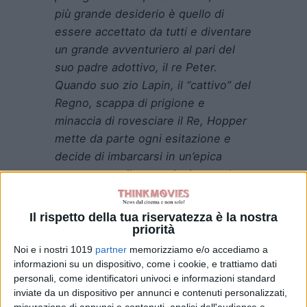
più grande desiderio è quello di
essere accettato da tutti e diventare
un grande avventuriero al pari del
suo padre adottivo, il re Peter.
Quando suo zio Lapin, il “cattivo” del
Regno, scappa di prigione e
minaccia di rovesciare il Re, Hopper
mette da parte ogni esitazione e
decide di imbarcarsi in un’epica
corsa contro il tempo insieme ad
Abe la tartaruga, suo sarcastico
aiutante e amico, e Meg, una
Il rispetto della tua riservatezza è la nostra
spericolata puzzola esperta di arti
priorità
marziali, per fermare le ambizioni
Noi e i nostri 1019
partner
memorizziamo e/o accediamo a
dello zio e scoprire così la sua vera
informazioni su un dispositivo, come i cookie, e trattiamo dati
personali, come identificatori univoci e informazioni standard
natura di lepre un po’ “speciale”.
inviate da un dispositivo per annunci e contenuti personalizzati,