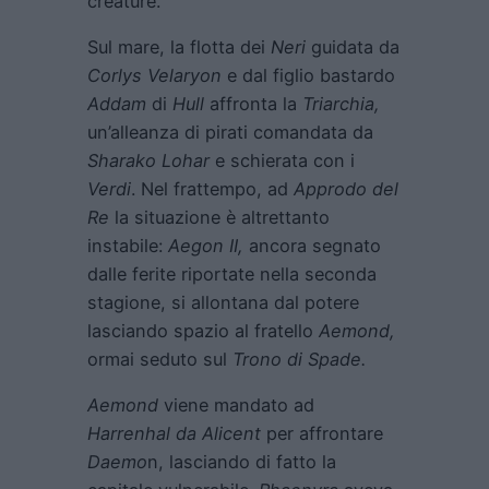
creature.
Sul mare, la flotta dei
Neri
guidata da
Corlys Velaryon
e dal figlio bastardo
Addam
di
Hull
affronta la
Triarchia,
un’alleanza di pirati comandata da
Sharako Lohar
e schierata con i
Verdi
. Nel frattempo, ad
Approdo del
Re
la situazione è altrettanto
instabile:
Aegon II,
ancora segnato
dalle ferite riportate nella seconda
stagione, si allontana dal potere
lasciando spazio al fratello
Aemond,
ormai seduto sul
Trono di Spade.
Aemond
viene mandato ad
Harrenhal da Alicent
per affrontare
Daemo
n, lasciando di fatto la