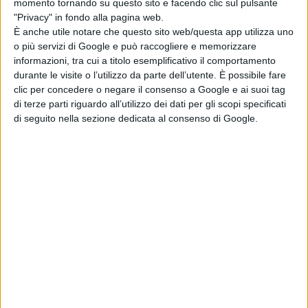
momento tornando su questo sito e facendo clic sul pulsante
di Emanuela Giuliani
"Privacy" in fondo alla pagina web.
Wonka 2, nessun
È anche utile notare che questo sito web/questa app utilizza uno
rinvio: la Warner
o più servizi di Google e può raccogliere e memorizzare
Bros. fa chiarezza
informazioni, tra cui a titolo esemplificativo il comportamento
sul sequel con
durante le visite o l’utilizzo da parte dell’utente. È possibile fare
Timothée
clic per concedere o negare il consenso a Google e ai suoi tag
Chalamet
di terze parti riguardo all’utilizzo dei dati per gli scopi specificati
di Emanuela Giuliani
di seguito nella sezione dedicata al consenso di Google.
Venezia 83: a
Luca Guadagnino
il Cartier Glory to
the Filmmaker
2026
di La Redazione
Chi siamo
Contatti
Privacy Policy
Cookie Policy
Emanuela Giuliani CFGLNMNL77T43L639
Disclaimer