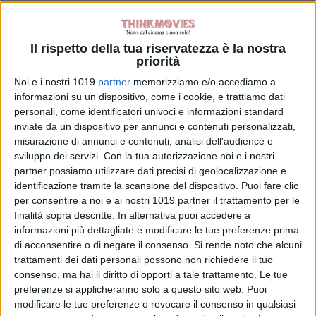
Articoli recenti
Il rispetto della tua riservatezza è la nostra
priorità
Godzilla Minus
Noi e i nostri 1019
partner
memorizziamo e/o accediamo a
Zero: il re dei
informazioni su un dispositivo, come i cookie, e trattiamo dati
mostri torna nel
personali, come identificatori univoci e informazioni standard
teaser trailer
inviate da un dispositivo per annunci e contenuti personalizzati,
italiano
misurazione di annunci e contenuti, analisi dell'audience e
di La Redazione
sviluppo dei servizi.
Con la tua autorizzazione noi e i nostri
Lionsgate rilancia
partner possiamo utilizzare dati precisi di geolocalizzazione e
Leprechaun: il
identificazione tramite la scansione del dispositivo. Puoi fare clic
folletto assassino
per consentire a noi e ai nostri 1019 partner il trattamento per le
torna in un nuovo
finalità sopra descritte. In alternativa puoi accedere a
film horror
informazioni più dettagliate e modificare le tue preferenze prima
di Emanuela Giuliani
di acconsentire o di negare il consenso.
Si rende noto che alcuni
Meadow Walker e
trattamenti dei dati personali possono non richiedere il tuo
la Toyota Supra
consenso, ma hai il diritto di opporti a tale trattamento. Le tue
di Paul Walker:
preferenze si applicheranno solo a questo sito web. Puoi
“Non l’ho
modificare le tue preferenze o revocare il consenso in qualsiasi
venduta”