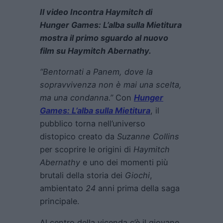
Il video Incontra Haymitch di
Hunger Games: L’alba sulla Mietitura
mostra il primo sguardo al nuovo
film su Haymitch Abernathy.
“Bentornati a Panem, dove la
sopravvivenza non è mai una scelta,
ma una condanna.”
Con
Hunger
Games: L’alba sulla Mietitura
, il
pubblico torna nell’universo
distopico creato da
Suzanne Collins
per scoprire le origini di
Haymitch
Abernathy
e uno dei momenti più
brutali della storia dei
Giochi
,
ambientato
24
anni prima della saga
principale.
Al centro della vicenda c’è il giovane