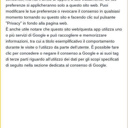
di Emanuela Giuliani
preferenze si applicheranno solo a questo sito web. Puoi
Coyote vs Acme:
modificare le tue preferenze o revocare il consenso in qualsiasi
il nuovo trailer e
momento tornando su questo sito e facendo clic sul pulsante
poster del film al
"Privacy" in fondo alla pagina web.
cinema a
È anche utile notare che questo sito web/questa app utilizza uno
settembre
o più servizi di Google e può raccogliere e memorizzare
di La Redazione
informazioni, tra cui a titolo esemplificativo il comportamento
durante le visite o l’utilizzo da parte dell’utente. È possibile fare
clic per concedere o negare il consenso a Google e ai suoi tag
Chi siamo
Contatti
Privacy Policy
Cookie Policy
di terze parti riguardo all’utilizzo dei dati per gli scopi specificati
Emanuela Giuliani CFGLNMNL77T43L639
Disclaimer
di seguito nella sezione dedicata al consenso di Google.