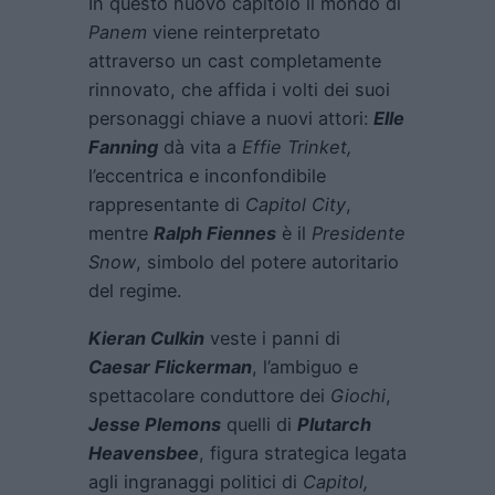
In questo nuovo capitolo il mondo di
Panem
viene reinterpretato
attraverso un cast completamente
rinnovato, che affida i volti dei suoi
personaggi chiave a nuovi attori:
Elle
Fanning
dà vita a
Effie Trinket,
l’eccentrica e inconfondibile
rappresentante di
Capitol City
,
mentre
Ralph Fiennes
è il
Presidente
Snow
, simbolo del potere autoritario
del regime.
Kieran Culkin
veste i panni di
Caesar Flickerman
, l’ambiguo e
spettacolare conduttore dei
Giochi
,
Jesse Plemons
quelli di
Plutarch
Heavensbee
, figura strategica legata
agli ingranaggi politici di
Capitol,