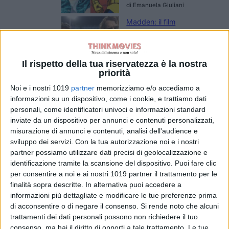
di Emanuela Giuliani
Madden: il film
con Nicolas Cage
e Christian Bale
arriva su Prime
Il rispetto della tua riservatezza è la nostra
Video
priorità
di Emanuela Giuliani
Primetime: il trailer
Noi e i nostri 1019
partner
memorizziamo e/o accediamo a
svela Robert
informazioni su un dispositivo, come i cookie, e trattiamo dati
Pattinson nel
personali, come identificatori univoci e informazioni standard
inviate da un dispositivo per annunci e contenuti personalizzati,
thriller su To
misurazione di annunci e contenuti, analisi dell'audience e
Catch a Predator
sviluppo dei servizi.
Con la tua autorizzazione noi e i nostri
di Emanuela Giuliani
Il CEO di Warner
partner possiamo utilizzare dati precisi di geolocalizzazione e
identificazione tramite la scansione del dispositivo. Puoi fare clic
Bros. Discovery
per consentire a noi e ai nostri 1019 partner il trattamento per le
esalta Superman:
finalità sopra descritte. In alternativa puoi accedere a
Man of
informazioni più dettagliate e modificare le tue preferenze prima
Tomorrow:
di acconsentire o di negare il consenso.
Si rende noto che alcuni
“Immagini
trattamenti dei dati personali possono non richiedere il tuo
fantastiche”
consenso, ma hai il diritto di opporti a tale trattamento. Le tue