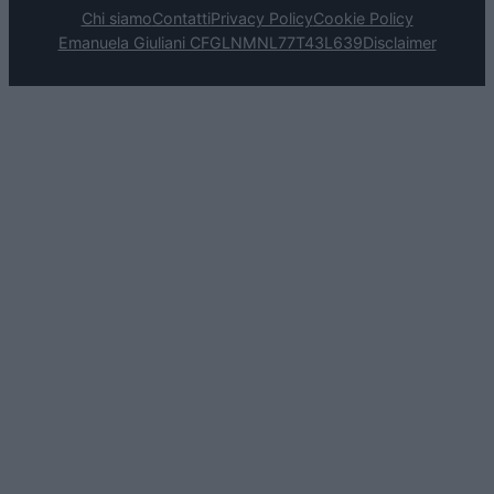
Chi siamo
Contatti
Privacy Policy
Cookie Policy
Emanuela Giuliani CFGLNMNL77T43L639
Disclaimer