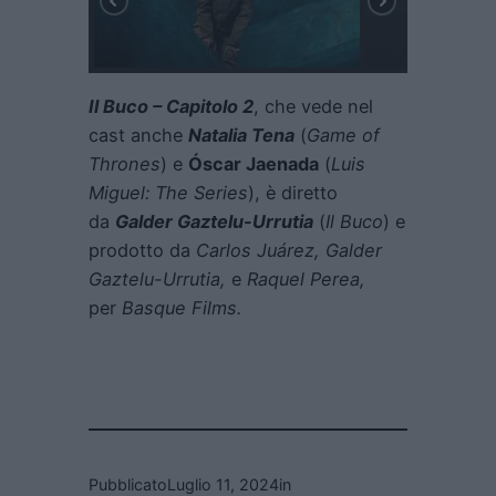
Il Buco – Capitolo 2
, che vede nel
cast anche
Natalia Tena
(
Game of
Thrones
) e
Óscar Jaenada
(
Luis
Miguel: The Series
), è diretto
da
Galder Gaztelu-Urrutia
(
Il Buco
) e
prodotto da
Carlos Juárez, Galder
Gaztelu-Urrutia,
e
Raquel Perea,
per
Basque Films.
Pubblicato
Luglio 11, 2024
in