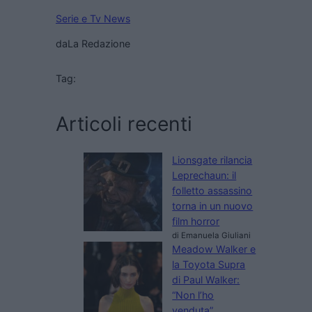
Serie e Tv News
da
La Redazione
Tag:
Articoli recenti
Lionsgate rilancia
Leprechaun: il
folletto assassino
torna in un nuovo
film horror
di Emanuela Giuliani
Meadow Walker e
la Toyota Supra
di Paul Walker:
“Non l’ho
venduta”