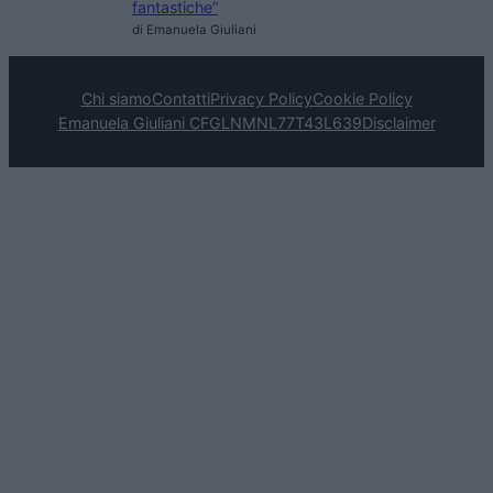
fantastiche”
di Emanuela Giuliani
Chi siamo
Contatti
Privacy Policy
Cookie Policy
Emanuela Giuliani CFGLNMNL77T43L639
Disclaimer