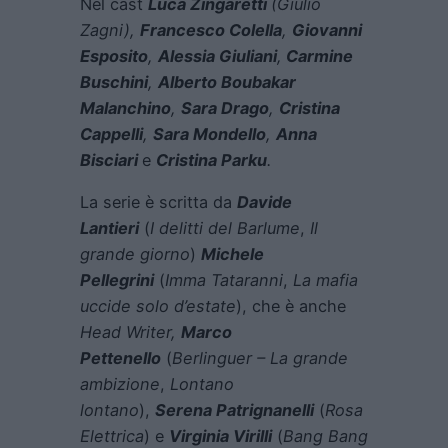
Nel cast
Luca Zingaretti
(Giulio
Zagni),
Francesco Colella
,
Giovanni
Esposito
,
Alessia Giuliani
,
Carmine
Buschini
,
Alberto Boubakar
Malanchino
,
Sara Drago
,
Cristina
Cappelli
,
Sara Mondello
,
Anna
Bisciari
e
Cristina Parku
.
La serie è scritta da
Davide
Lantieri
(
I delitti del Barlume
,
Il
grande giorno
)
Michele
Pellegrini
(
Imma Tataranni
,
La mafia
uccide solo d’estate
), che è anche
Head Writer,
Marco
Pettenello
(
Berlinguer – La grande
ambizione
,
Lontano
lontano
),
Serena Patrignanelli
(
Rosa
Elettrica
) e
Virginia Virilli
(
Bang Bang