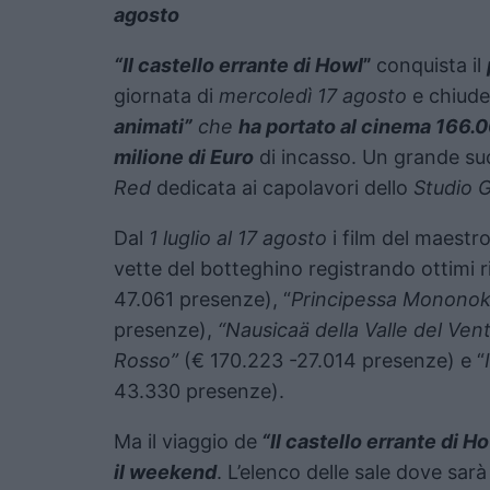
agosto
“Il castello errante di Howl
”
conquista il
giornata di
mercoledì 17 agosto
e chiude
animati”
che
ha portato al cinema 166.0
milione di Euro
di incasso. Un grande suc
Red
dedicata ai capolavori dello
Studio G
Dal
1 luglio al 17 agosto
i film del maestr
vette del botteghino registrando ottimi ris
47.061 presenze), “
Principessa Mononok
presenze),
“Nausicaä della Valle del Ven
Rosso”
(€ 170.223 -27.014 presenze) e “
43.330 presenze).
Ma il viaggio de
“Il castello errante di H
il weekend
. L’elenco delle sale dove sarà 