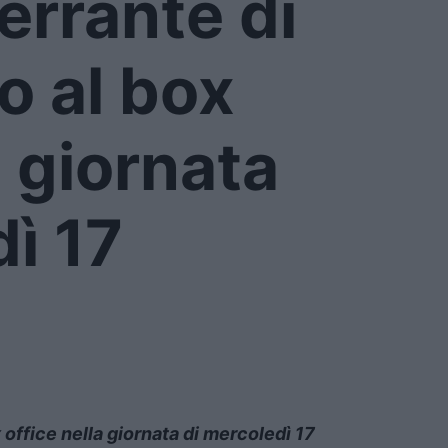
 errante di
o al box
a giornata
ì 17
x office nella giornata di mercoledì 17