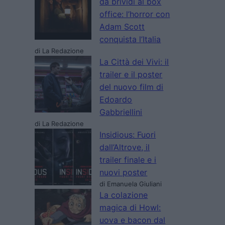
da brividi al box
office: l’horror con
Adam Scott
conquista l’Italia
di La Redazione
La Città dei Vivi: il
trailer e il poster
del nuovo film di
Edoardo
Gabbriellini
di La Redazione
Insidious: Fuori
dall’Altrove, il
trailer finale e i
nuovi poster
di Emanuela Giuliani
La colazione
magica di Howl:
uova e bacon dal