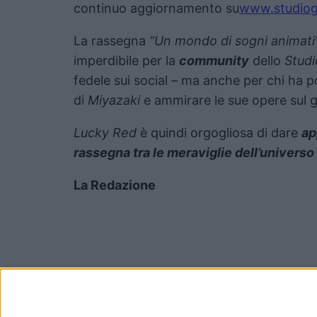
continuo aggiornamento su
www.studiogh
La rassegna
“Un mondo di sogni animati
imperdibile per la
community
dello
Studi
fedele sui social – ma anche per chi ha po
di
Miyazaki
e ammirare le sue opere sul
Lucky Red
è quindi orgogliosa di dare
ap
rassegna tra le meraviglie dell’universo 
La Redazione