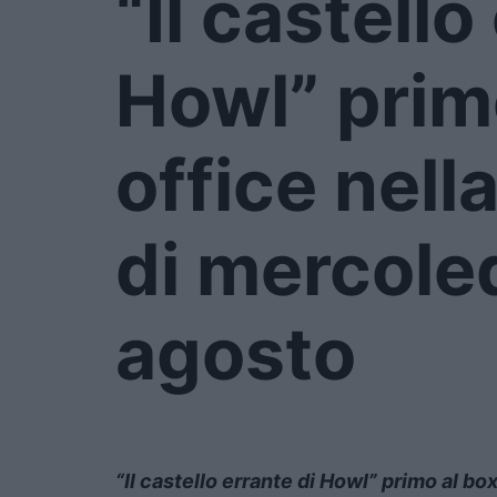
“Il castello
Howl” prim
office nell
di mercoled
agosto
“Il castello errante di Howl” primo al bo