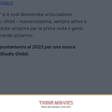
ibli.it
”
si è così dimostrata un’occasione
o Ghibli
– numerosissima, sempre attiva e
tuto scoprire per la prima volta il genio
 grande schermo.
puntamento al 2023 per una nuova
Studio Ghibli.