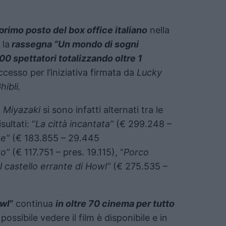
primo posto del box office italiano
nella
 la
rassegna “Un mondo di sogni
00 spettatori totalizzando oltre 1
cesso per l’iniziativa firmata da
Lucky
hibli.
o
Miyazaki
si sono infatti alternati tra le
ultati: “
La città incantata”
(€ 299.248 –
e”
(€ 183.855 – 29.445
to”
(€ 117.751 – pres. 19.115), “
Porco
Il castello errante di Howl”
(€ 275.535 –
owl
”
continua
in oltre 70 cinema per tutto
possibile vedere il film è disponibile e in