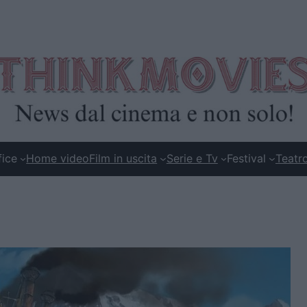
fice
Home video
Film in uscita
Serie e Tv
Festival
Teatr