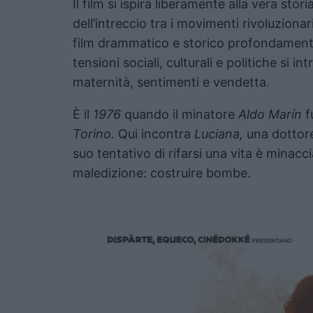
Il film si ispira liberamente alla vera stori
dell’intreccio tra i movimenti rivoluzionari 
film drammatico e storico profondamente 
tensioni sociali, culturali e politiche si in
maternità, sentimenti e vendetta.
È il
1976
quando il minatore
Aldo Marín
f
Torino.
Qui incontra
Luciana,
una dottore
suo tentativo di rifarsi una vita è minac
maledizione: costruire bombe.