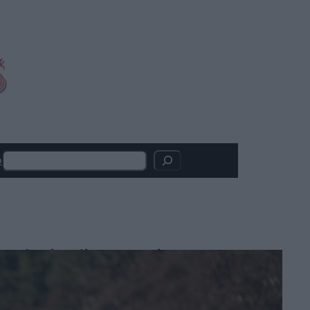
Search
o
Articoli recenti
LION: su Disney+