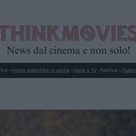
fice
Home video
Film in uscita
Serie e Tv
Festival
Teatr