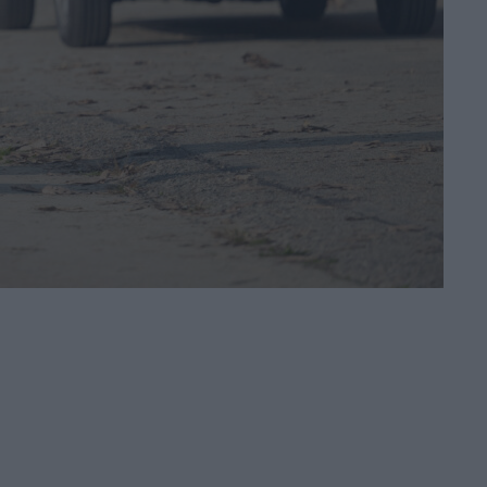
le riprese prima
della morte
di Emanuela Giuliani
Lionsgate prepara
il sequel di
Michael: riprese al
via tra fine 2026 e
inizio 2027
di Emanuela Giuliani