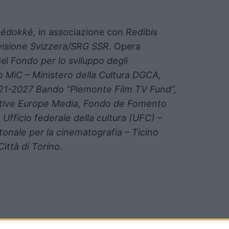
nédokké,
in associazione con
Redibis
visione Svizzera/SRG SSR
. Opera
del
Fondo per lo sviluppo degli
vo MiC – Ministero della Cultura DGCA,
021-2027 Bando “Piemonte Film TV Fund”,
ative Europe Media, Fondo de Fomento
Ufficio federale della cultura (UFC) –
onale per la cinematografia – Ticino
ittà di Torino.