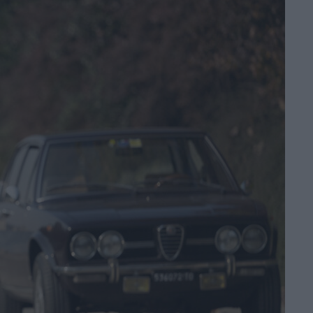
la storia vera del
cucciolo di leone
Kio
di La Redazione
War – Il Divorzio
del Secolo: il
teaser trailer della
serie novembre su
Sky e NOW
di La Redazione
Rakuten TV: le
novità di agosto
di La Redazione
Sam Neill apparirà
in The Legend of
Zelda: l’attore
aveva completato