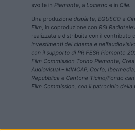
svolte in
Piemonte
, a
Locarno
e in
Cile.
Una produzione
dispàrte, EQUECO
e
Ci
Film
, in coproduzione con
RSI Radiotele
realizzata e distribuita con il contributo 
investimenti del cinema e nell’audiovisi
con il supporto di PR FESR Piemonte 2
Film Commission Torino Piemonte, Cre
Audiovisual – MINCAP, Corfo, Ibermedia, 
Repubblica e Cantone Ticino/Fondo cant
Film Commission, con il patrocinio della C