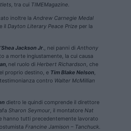
tlets
, tra cui
TIMEMagazine.
ato inoltre la
Andrew Carnegie Medal
e il
Dayton Literary Peace Prize
per la
’Shea Jackson Jr
., nei panni di
Anthony
to a morte ingiustamente, la cui causa
an,
nel ruolo di
Herbert Richardson
, che
del proprio destino, e
Tim Blake Nelson
,
le testimonianza contro
Walter McMillian
on
dietro le quindi comprende il direttore
rafa
Sharon Seymour
, il montatore
Nat
he hanno tutti precedentemente lavorato
costumista
Francine Jamison – Tanchuck.