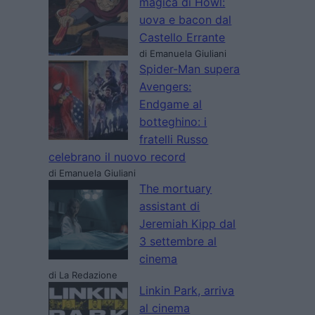
magica di Howl:
uova e bacon dal
Castello Errante
di Emanuela Giuliani
Spider-Man supera
Avengers:
Endgame al
botteghino: i
fratelli Russo
celebrano il nuovo record
di Emanuela Giuliani
The mortuary
assistant di
Jeremiah Kipp dal
3 settembre al
cinema
di La Redazione
Linkin Park, arriva
al cinema