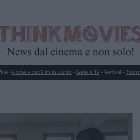
fice
Home video
Film in uscita
Serie e Tv
Festival
Teatr