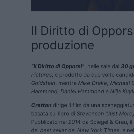
Il Diritto di Oppors
produzione
“Il Diritto di Opporsi”
, nelle sale dal
30 g
Pictures
, è prodotto da due volte candida
Goldstein
, mentre
Mike Drake, Michael B
Hammond, Daniel Hammond
e
Niija Kuy
Cretton
dirige il film da una sceneggiatu
basata sul libro di
Stevenson “Just Mercy
Pubblicato nel
2014
da Spiegel & Grau, il
dei
best seller
del
New York Times
, e n