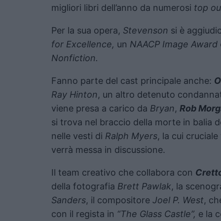
migliori libri dell’anno da numerosi
top ou
Per la sua opera,
Stevenson
si è aggiudic
for Excellence,
un
NAACP Image Award
Nonfiction.
Fanno parte del cast principale anche:
O
Ray Hinton
, un altro detenuto condanna
viene presa a carico da
Bryan
,
Rob Morg
si trova nel braccio della morte in balia 
nelle vesti di
Ralph Myers
, la cui crucia
verrà messa in discussione.
Il team creativo che collabora con
Crett
della fotografia
Brett Pawlak
, la scenog
Sanders
, il compositore
Joel P. West
, c
con il regista in
“The Glass Castle”,
e la 