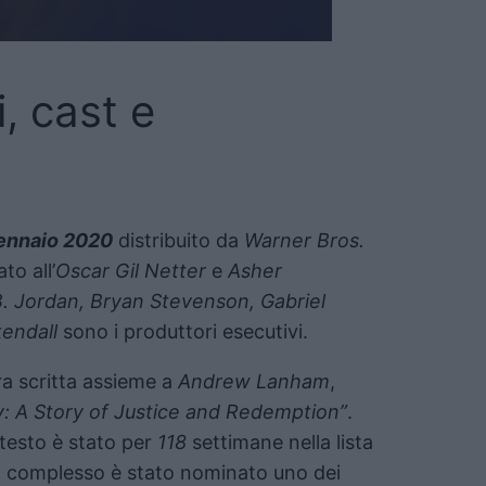
i, cast e
ennaio 2020
distribuito da
Warner Bros.
to all’
Oscar Gil Netter
e
Asher
. Jordan, Bryan Stevenson, Gabriel
kendall
sono i produttori esecutivi.
ra scritta assieme a
Andrew Lanham
,
: A Story of Justice and Redemption”
.
 testo è stato per
118
settimane nella lista
el complesso è stato nominato uno dei