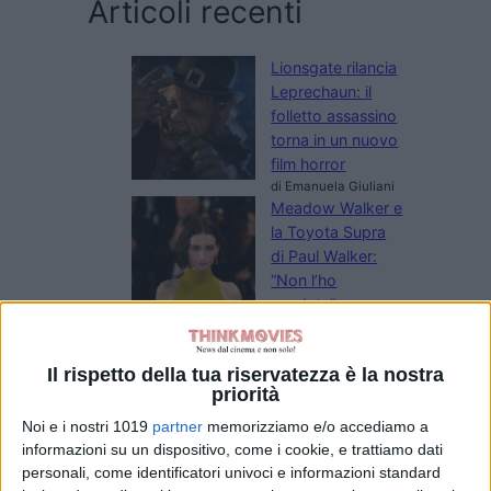
Articoli recenti
Lionsgate rilancia
Leprechaun: il
folletto assassino
torna in un nuovo
film horror
di Emanuela Giuliani
Meadow Walker e
la Toyota Supra
di Paul Walker:
“Non l’ho
venduta”
di Emanuela Giuliani
Wonka 2, nessun
rinvio: la Warner
Il rispetto della tua riservatezza è la nostra
priorità
Bros. fa chiarezza
sul sequel con
Noi e i nostri 1019
partner
memorizziamo e/o accediamo a
Timothée
informazioni su un dispositivo, come i cookie, e trattiamo dati
Chalamet
personali, come identificatori univoci e informazioni standard