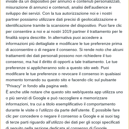
di Emanuela Giuliani
inviate da un dispositivo per annunci e contenuti personalizzati,
Venezia 83: a
misurazione di annunci e contenuti, analisi dell'audience e
Luca Guadagnino
sviluppo dei servizi.
Con la tua autorizzazione noi e i nostri
il Cartier Glory to
partner possiamo utilizzare dati precisi di geolocalizzazione e
the Filmmaker
identificazione tramite la scansione del dispositivo. Puoi fare clic
2026
per consentire a noi e ai nostri 1019 partner il trattamento per le
di La Redazione
finalità sopra descritte. In alternativa puoi accedere a
Oceania, Dwayne
informazioni più dettagliate e modificare le tue preferenze prima
Johnson risponde
di acconsentire o di negare il consenso.
Si rende noto che alcuni
alle recensioni
trattamenti dei dati personali possono non richiedere il tuo
negative
consenso, ma hai il diritto di opporti a tale trattamento. Le tue
preferenze si applicheranno solo a questo sito web. Puoi
di Emanuela Giuliani
modificare le tue preferenze o revocare il consenso in qualsiasi
momento tornando su questo sito e facendo clic sul pulsante
Chi siamo
Contatti
Privacy Policy
Cookie Policy
"Privacy" in fondo alla pagina web.
Emanuela Giuliani CFGLNMNL77T43L639
Disclaimer
È anche utile notare che questo sito web/questa app utilizza uno
o più servizi di Google e può raccogliere e memorizzare
informazioni, tra cui a titolo esemplificativo il comportamento
durante le visite o l’utilizzo da parte dell’utente. È possibile fare
clic per concedere o negare il consenso a Google e ai suoi tag
di terze parti riguardo all’utilizzo dei dati per gli scopi specificati
di seguito nella sezione dedicata al consenso di Google.