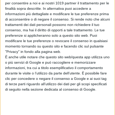
collaborazione di
Riccardo Grandi
.
per consentire a noi e ai nostri 1019 partner il trattamento per le
finalità sopra descritte. In alternativa puoi accedere a
informazioni più dettagliate e modificare le tue preferenze prima
di acconsentire o di negare il consenso.
Si rende noto che alcuni
trattamenti dei dati personali possono non richiedere il tuo
consenso, ma hai il diritto di opporti a tale trattamento. Le tue
preferenze si applicheranno solo a questo sito web. Puoi
modificare le tue preferenze o revocare il consenso in qualsiasi
momento tornando su questo sito e facendo clic sul pulsante
"Privacy" in fondo alla pagina web.
Screditato da false accuse, Corso
È anche utile notare che questo sito web/questa app utilizza uno
Manni (Francesco Montanari) è
o più servizi di Google e può raccogliere e memorizzare
informazioni, tra cui a titolo esemplificativo il comportamento
passato dall’essere il golden boy dei
durante le visite o l’utilizzo da parte dell’utente. È possibile fare
procuratori della ISG, la più grande
clic per concedere o negare il consenso a Google e ai suoi tag
società di procuratori in Italia, ad
di terze parti riguardo all’utilizzo dei dati per gli scopi specificati
essere emarginato dal mondo
di seguito nella sezione dedicata al consenso di Google.
calcistico. Con l’aiuto del giovane
procuratore Marco Assari, Corso
ricostruisce la sua carriera