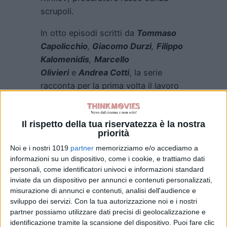
scrupoli.
In otto episodi scritti da
Tommaso
Capolicchio
,
Giacomo Durzi
,
Filippo
Kalomenidis
,
Marcello
Olivieri
e
Andrea Cotti
, la serie
racconta per la prima volta il lavoro
dei procuratori sportivi senza
tralasciare gli interessi economici e
Il rispetto della tua riservatezza è la nostra
politici che possono gravitare dietro
priorità
l’ingaggio di un calciatore o il
Noi e i nostri 1019
partner
memorizziamo e/o accediamo a
successo di un’intera squadra.
informazioni su un dispositivo, come i cookie, e trattiamo dati
Tommaso Capolicchio, Giacomo
personali, come identificatori univoci e informazioni standard
Durzi, Filippo Kalomenidis
e
Marcello
inviate da un dispositivo per annunci e contenuti personalizzati,
Olivieri
sono i creatori della serie,
misurazione di annunci e contenuti, analisi dell'audience e
sviluppo dei servizi.
Con la tua autorizzazione noi e i nostri
realizzata a partire da un’idea
partner possiamo utilizzare dati precisi di geolocalizzazione e
di
Alessandro Roja
con la
identificazione tramite la scansione del dispositivo. Puoi fare clic