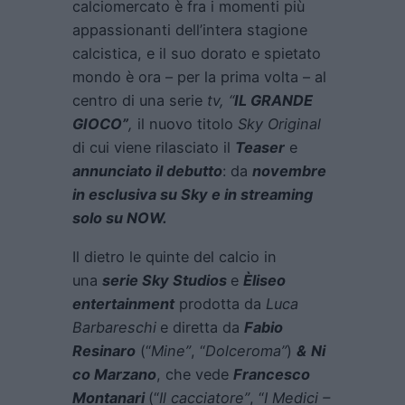
calciomercato è fra i momenti più
appassionanti dell’intera stagione
calcistica, e il suo dorato e spietato
mondo è ora – per la prima volta – al
centro di una serie
tv, “
IL GRANDE
GIOCO”
,
il nuovo titolo
Sky Original
di cui viene rilasciato il
Teaser
e
annunciato il debutto
: da
novembre
in esclusiva su Sky e in streaming
solo su NOW.
Il dietro le quinte del calcio in
una
serie Sky Studios
e
Èliseo
entertainment
prodotta da
Luca
Barbareschi
e diretta da
Fabio
Resinaro
(“
Mine”
, “
Dolceroma”
)
&
Ni
co Marzano
, che vede
Francesco
Montanari
(“
Il cacciatore”
, “
I Medici –