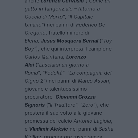
anche
Lorenzo Cervasio
(“
Come un
gatto in tangenziale – Ritorno a
Coccia di Morto”
, “
Il Capitale
Umano”
) nei panni di
Federico De
Gregorio
, fratello minore di
Elena,
Jesus Mosquera Bernal
(“
Toy
Boy”
), che qui interpreta il campione
Carlos Quintana,
Lorenzo
Aloi
(“
Lasciarsi un giorno a
Roma”
, “
Fedeltà”
, “
La compagnia del
Cigno 2”
) nei panni di
Marco Assari
,
giovane e talentuosissimo
procuratore,
Giovanni Crozza
Signoris
(“
Il Traditore”
, “
Zero”
), che
presterà il suo volto alla giovane
promessa del calcio
Antonio Lagioia
,
e
Vladimir Aleksic
nei panni di
Sasha
Kirillov
, procuratore russo senza