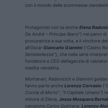
con il mondo delle scommesse clandesti
Protagonisti con lui anche
Elena Radoni
De André – Principe libero”
) nei panni di
procuratrice a sua volta, e il vincitore de
all’
Oscar
Giancarlo Giannini
(“
Casino Ro
Settebellezze”
), che nella serie interpre
fondatore e
CEO
dell’agenzia di calciator
medita vendetta.
Montanari, Radonicich
e
Giannini
guidano
fanno parte anche
Lorenzo Cervasio
(“
Coccia di Morto”
, “
Il Capitale Umano”
) n
minore di
Elena,
Jesus Mosquera Bernal
campione
Carlos Quintana,
Lorenzo Aloi