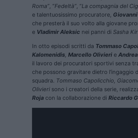
Roma”
, “
Fedeltà”
, “
La compagnia del Cig
e talentuosissimo procuratore,
Giovanni
che presterà il suo volto alla giovane pr
e
Vladimir Aleksic
nei panni di
Sasha Kiri
In otto episodi scritti da
Tommaso Capol
Kalomenidis
,
Marcello Olivieri
e
Andrea
il lavoro dei procuratori sportivi senza tra
che possono gravitare dietro l’ingaggio di
squadra.
Tommaso Capolicchio, Giacomo 
Olivieri
sono i creatori della serie, realizz
Roja
con la collaborazione di
Riccardo G