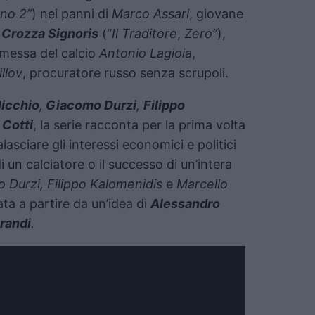
no 2”
) nei panni di
Marco Assari
, giovane
 Crozza Signoris
(“
Il Traditore
,
Zero”
),
omessa del calcio
Antonio Lagioia
,
llov
, procuratore russo senza scrupoli.
icchio
,
Giacomo Durzi
,
Filippo
 Cotti
, la serie racconta per la prima volta
lasciare gli interessi economici e politici
 un calciatore o il successo di un’intera
Durzi, Filippo Kalomenidis
e
Marcello
ata a partire da un’idea di
Alessandro
randi
.