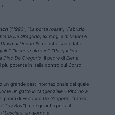
ne.
cich
(“
1992”
, “
La porta rossa”
, “
Fabrizio
Elena De Gregorio
, ex moglie di
Manni
e
l
David di Donatello
nonché candidato
yale”
, “
Il cuore altrove”
, “
Pasqualino
ta
Dino De Gregorio
, il padre di
Elena
,
i più potente in Italia contro cui
Corso
 un grande cast internazionale del quale
Come un gatto in tangenziale – Ritorno a
ei panni di
Federico De Gregorio
, fratello
(“
Toy Boy”
), che qui interpreta il
(“
Lasciarsi un giorno a