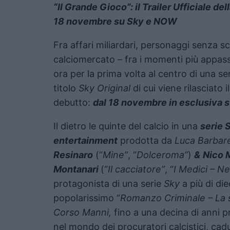
“Il Grande Gioco”: il Trailer Ufficiale de
18 novembre su Sky e NOW
Fra affari miliardari, personaggi senza scr
calciomercato – fra i momenti più appassi
ora per la prima volta al centro di una ser
titolo
Sky Original
di cui viene rilasciato i
debutto:
dal 18 novembre in esclusiva 
Il dietro le quinte del calcio in una
serie 
entertainment
prodotta da
Luca Barbar
Resinaro
(“
Mine”
, “
Dolceroma”
)
&
Nico 
Montanari
(“
Il cacciatore”
, “
I Medici – Ne
protagonista di una serie
Sky
a più di die
popolarissimo “
Romanzo Criminale – La 
Corso Manni,
fino a una decina di anni pr
nel mondo dei procuratori calcistici, ca