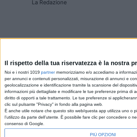
La Redazione
Il rispetto della tua riservatezza è la nostra pr
Pubblicato
Ottobre 19, 2022
in
Serie e Tv New
Noi e i nostri 1019
partner
memorizziamo e/o accediamo a informazioni 
per annunci e contenuti personalizzati, misurazione di annunci e conte
geolocalizzazione e identificazione tramite la scansione del dispositivo
da
La Redazione
informazioni più dettagliate e modificare le tue preferenze prima di 
diritto di opporti a tale trattamento. Le tue preferenze si applicher
clic sul pulsante "Privacy" in fondo alla pagina web.
È anche utile notare che questo sito web/questa app utilizza uno o pi
Chi siamo
Contatti
Privacy Policy
Cookie Policy
Emanue
l’utilizzo da parte dell’utente. È possibile fare clic per concedere o ne
consenso di Google.
PIÙ OPZIONI