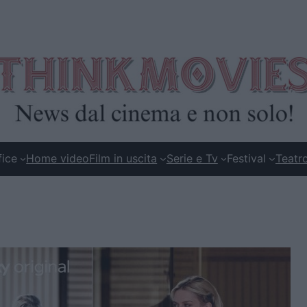
fice
Home video
Film in uscita
Serie e Tv
Festival
Teatr