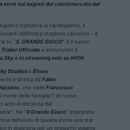
lla serie sui segreti del calciomercato dal
upoli e trattative al cardiopalmo, il
onanti dell’intera stagione calcistica – è
ie tv. “
IL GRANDE GIOCO”
è il nuovo
l
Trailer Ufficiale
e annunciato il
su Sky e in streaming solo su NOW
.
Sky Studios
e
Èliseo
eschi
e diretta da
Fabio
Marzano
, che vede
Francesco
l nome della famiglia”
) di nuovo
ci anni di distanza dal
serie”
. Ne
“
Il Grande Gioco
”
interpreta
ima dell’avvio di questa storia una star
duto in disgrazia per un presunto legame