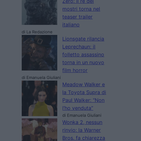
Zero: il re dei
mostri torna nel
teaser trailer
italiano
di La Redazione
Lionsgate rilancia
Leprechaun: il
folletto assassino
torna in un nuovo
film horror
di Emanuela Giuliani
Meadow Walker e
la Toyota Supra di
Paul Walker: “Non
l’ho venduta”
di Emanuela Giuliani
Wonka 2, nessun
rinvio: la Warner
Bros. fa chiarezza