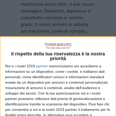
matrimonio anche
Aldo
, il suo nuovo
compagno. Simpatico, espansivo e
soprattutto casinista in sommo
grado, il nuovo arrivato si abbatte
sul matrimonio come un tornado,
infilando una serie di
gaffes
e
incidenti esilaranti ma soprattutto
costosissimi.
Giacomo
e
Giovanni
Il rispetto della tua riservatezza è la nostra
provano ad arginarlo in tutti i modi,
priorità
ma sotto i colpi di
Aldo
si aprono
Noi e i nostri 1019
partner
memorizziamo e/o accediamo a
delle crepe da cui affiora
informazioni su un dispositivo, come i cookie, e trattiamo dati
personali, come identificatori univoci e informazioni standard
un malessere nascosto, destinato a
inviate da un dispositivo per annunci e contenuti personalizzati,
mettere in discussione l’amicizia tra
misurazione di annunci e contenuti, analisi dell'audience e
Giovanni
e
Giacomo
, i loro matrimoni
sviluppo dei servizi.
Con la tua autorizzazione noi e i nostri
e non solo. E che costringerà tutti a
partner possiamo utilizzare dati precisi di geolocalizzazione e
identificazione tramite la scansione del dispositivo. Puoi fare clic
fare i conti con i propri dubbi e con il
per consentire a noi e ai nostri 1019 partner il trattamento per le
coraggio che ci vuole per concedersi
finalità sopra descritte. In alternativa puoi accedere a