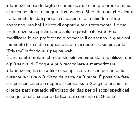
la felicità.
informazioni più dettagliate e modificare le tue preferenze prima
di acconsentire o di negare il consenso.
Si rende noto che alcuni
Prodotto da
AGIDI DUE
in
trattamenti dei dati personali possono non richiedere il tuo
associazione con
MEDUSA
consenso, ma hai il diritto di opporti a tale trattamento. Le tue
preferenze si applicheranno solo a questo sito web. Puoi
FILM
realizzato da
AGIDI DUE
e
modificare le tue preferenze o revocare il consenso in qualsiasi
distribuito da
MEDUSA FILM
,
“Il più
momento tornando su questo sito e facendo clic sul pulsante
bel giorno della nostra vita”
vede nel
"Privacy" in fondo alla pagina web.
cast anche:
Lucia Mascino,
È anche utile notare che questo sito web/questa app utilizza uno
o più servizi di Google e può raccogliere e memorizzare
Margherita Mannino, Giovanni
informazioni, tra cui a titolo esemplificativo il comportamento
Anzaldo, Pietro Ragusa
e
Roberto
durante le visite o l’utilizzo da parte dell’utente. È possibile fare
Citran.
clic per concedere o negare il consenso a Google e ai suoi tag
di terze parti riguardo all’utilizzo dei dati per gli scopi specificati
La Redazione
di seguito nella sezione dedicata al consenso di Google.