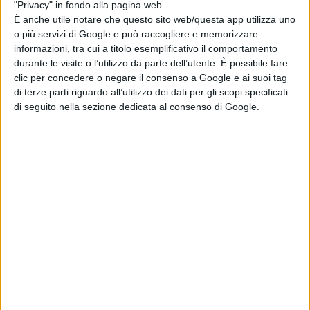
"Privacy" in fondo alla pagina web.
È anche utile notare che questo sito web/questa app utilizza uno
o più servizi di Google e può raccogliere e memorizzare
informazioni, tra cui a titolo esemplificativo il comportamento
durante le visite o l’utilizzo da parte dell’utente. È possibile fare
clic per concedere o negare il consenso a Google e ai suoi tag
Pubblicato
Agosto 29, 2022
in
di terze parti riguardo all’utilizzo dei dati per gli scopi specificati
di seguito nella sezione dedicata al consenso di Google.
News cinema e film
da
La Redazione
Tag:
Articoli recenti
SACRIFCE
di La Redazione