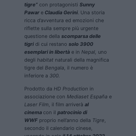
tigre”
con protagonisti
Sunny
Pawar
e
Claudia Gerini
. Una storia
ricca d’avventura ed emozioni che
riflette sulla sempre più urgente
questione della
scomparsa delle
tigri
di cui restano
solo
3900
esemplari in libertà
e in
Nepal,
uno
degli
habitat
naturali della magnifica
tigre del
Bengala
, il numero è
inferiore a
300.
Prodotto da
HD Production
in
associazione con
Mediaset España
e
Laser Film
, il film arriverà
al
cinema
con il
patrocinio di
WWF
proprio nell’anno della
Tigre
,
secondo il calendario cinese,
uscendo in sala
il 14 ottobre 2022
.