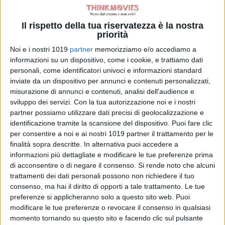
avventuroso e complicato in cui i
due scopriranno le meraviglie della
Il rispetto della tua riservatezza è la nostra
vita, ma anche i pericoli che essa
priorità
nasconde. Un’impresa ardua che
Noi e i nostri 1019
partner
memorizziamo e/o accediamo a
Balmani riuscirà a portare avanti con
informazioni su un dispositivo, come i cookie, e trattiamo dati
l’aiuto di Hannah (Claudia Gerini),
personali, come identificatori univoci e informazioni standard
inviate da un dispositivo per annunci e contenuti personalizzati,
direttrice dell’orfanotrofio, che non
misurazione di annunci e contenuti, analisi dell'audience e
si arrende di fronte alla scomparsa
sviluppo dei servizi.
Con la tua autorizzazione noi e i nostri
del bambino. Tra scenari mozzafiato
partner possiamo utilizzare dati precisi di geolocalizzazione e
nasce l’amicizia tra il cucciolo di
identificazione tramite la scansione del dispositivo. Puoi fare clic
per consentire a noi e ai nostri 1019 partner il trattamento per le
uomo e quello di tigre. Una storia di
finalità sopra descritte. In alternativa puoi accedere a
amore e fratellanza che attraverso la
informazioni più dettagliate e modificare le tue preferenze prima
battaglia di Balmani ricorda
di acconsentire o di negare il consenso.
Si rende noto che alcuni
l’importanza di difendere la Terra e i
trattamenti dei dati personali possono non richiedere il tuo
consenso, ma hai il diritto di opporti a tale trattamento. Le tue
suoi abitanti dalle barbarie dell’uomo.
preferenze si applicheranno solo a questo sito web. Puoi
modificare le tue preferenze o revocare il consenso in qualsiasi
La Redazione
momento tornando su questo sito e facendo clic sul pulsante