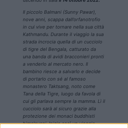
Il piccolo Balmani (Sunny Pawar),
nove anni, scappa dall’orfanotrofio
in cui vive per tornare nella sua città
Kathmandu. Durante il viaggio la sua
strada incrocia quella di un cucciolo
di tigre del Bengala, catturato da
una banda di avidi bracconieri pronti
a venderlo al mercato nero. Il
bambino riesce a salvarlo e decide
di portarlo con sé al famoso
monastero Taktsang, noto come
Tana della Tigre, luogo da favola di
cui gli parlava sempre la mamma. Lì il
cucciolo sarà al sicuro grazie alla
protezione dei monaci buddhisti
himalayani. Inizia così un viaggio