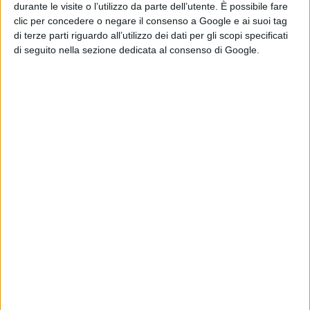
Il film, nelle
sale italiane dal 23
durante le visite o l’utilizzo da parte dell’utente. È possibile fare
clic per concedere o negare il consenso a Google e ai suoi tag
maggio (anniversario della strage di
di terze parti riguardo all’utilizzo dei dati per gli scopi specificati
Capaci),
è distribuito da
01
di seguito nella sezione dedicata al consenso di Google.
Distribution
e prodotto da
IBC
Movie, Kavac Film e Rai Cinema
, in
coproduzione con società francesi,
tedesche e brasiliane. Le vendite
internazionali sono affidate a
The
Match Factory.
Pubblicato
Aprile 18, 2019
in
Festival di Cannes