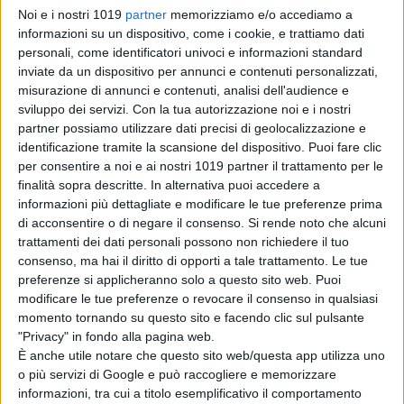
Noi e i nostri 1019
partner
memorizziamo e/o accediamo a
informazioni su un dispositivo, come i cookie, e trattiamo dati
personali, come identificatori univoci e informazioni standard
inviate da un dispositivo per annunci e contenuti personalizzati,
misurazione di annunci e contenuti, analisi dell'audience e
Nel cast, tra gli altri:
Pierfrancesco
sviluppo dei servizi.
Con la tua autorizzazione noi e i nostri
Favino
,
Maria Fernanda Cândido
(nel
partner possiamo utilizzare dati precisi di geolocalizzazione e
identificazione tramite la scansione del dispositivo. Puoi fare clic
ruolo della moglie di
Buscetta
),
per consentire a noi e ai nostri 1019 partner il trattamento per le
Fabrizio Ferracane
(Pippo Calò),
finalità sopra descritte. In alternativa puoi accedere a
Fausto Russo Alesi
(Giovanni
informazioni più dettagliate e modificare le tue preferenze prima
Falcone)
e
Luigi Lo Cascio
(Totuccio
di acconsentire o di negare il consenso.
Si rende noto che alcuni
Contorno).
trattamenti dei dati personali possono non richiedere il tuo
consenso, ma hai il diritto di opporti a tale trattamento. Le tue
La sceneggiatura è firmata da
Marco
preferenze si applicheranno solo a questo sito web. Puoi
modificare le tue preferenze o revocare il consenso in qualsiasi
Bellocchio
con
Ludovica Rampoldi,
momento tornando su questo sito e facendo clic sul pulsante
Valia Santella
e
Francesco Piccolo
,
"Privacy" in fondo alla pagina web.
in collaborazione con
Francesco La
È anche utile notare che questo sito web/questa app utilizza uno
Licata
.
o più servizi di Google e può raccogliere e memorizzare
informazioni, tra cui a titolo esemplificativo il comportamento