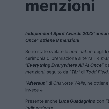
menzioni
Independent Spirit Awards 2022: annunc
Once” ottiene 8 menzioni
Sono state svelate le
nomination
degli
I
cerimonia di premiazione si terrà il
4 mar
“
Everything Everywhere All At Once”
d
menzioni
, seguito da
“Tàr”
di
Todd Field,
“Aftersun”
di
Charlotte Wells
, ne ottien
invece
4.
Presente anche
Luca Guadagnino
con
“
Indipendente.