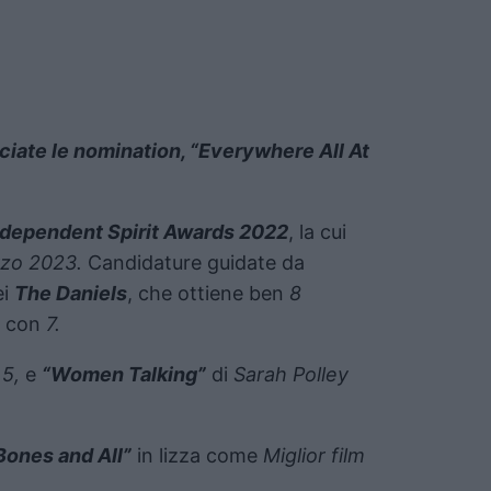
iate le nomination, “Everywhere All At
ndependent Spirit Awards 2022
, la cui
zo 2023.
Candidature guidate da
ei
The Daniels
, che ottiene ben
8
con
7.
e
5,
e
“Women Talking”
di
Sarah Polley
Bones and All”
in lizza come
Miglior film