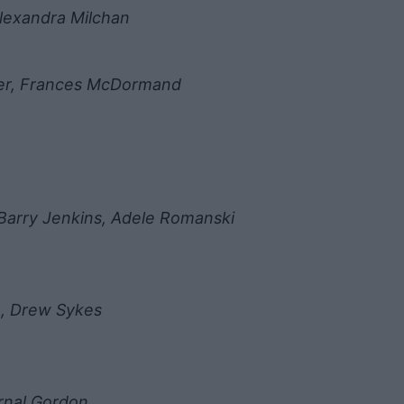
Alexandra Milchan
ner, Frances McDormand
Barry Jenkins, Adele Romanski
a, Drew Sykes
ernal Gordon