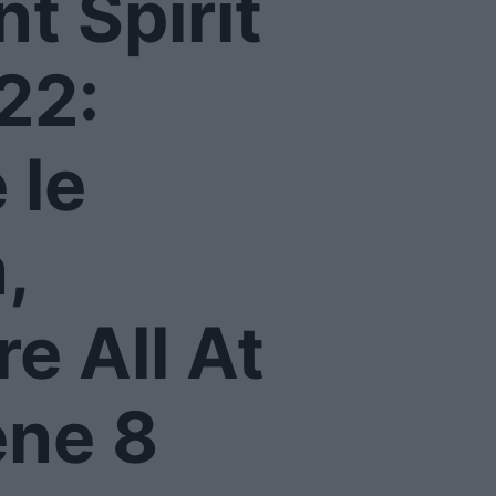
t Spirit
22:
 le
,
e All At
ene 8