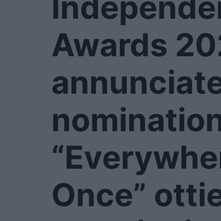
Independen
Awards 20
annunciate
nomination
“Everywher
Once” otti