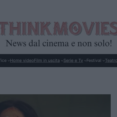
fice
Home video
Film in uscita
Serie e Tv
Festival
Teatr