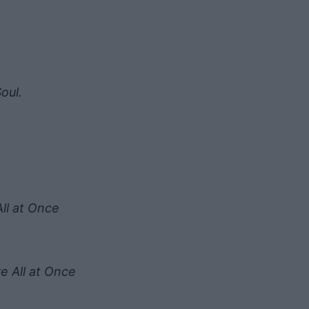
oul.
ll at Once
e All at Once