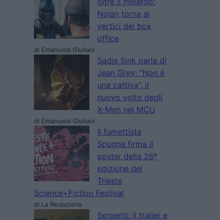
oltre il miliardo:
Nolan torna ai
vertici del box
office
di Emanuela Giuliani
Sadie Sink parla di
Jean Grey: “Non è
una cattiva”, il
nuovo volto degli
X-Men nel MCU
di Emanuela Giuliani
Il fumettista
Spugna firma il
poster della 26ª
edizione del
Trieste
Science+Fiction Festival
di La Redazione
Serpenti: il trailer e