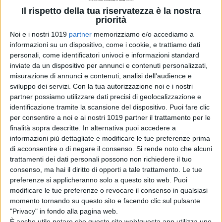
Il rispetto della tua riservatezza è la nostra
LION: su Disney+
priorità
la storia vera del
Noi e i nostri 1019
partner
memorizziamo e/o accediamo a
cucciolo di leone
informazioni su un dispositivo, come i cookie, e trattiamo dati
Kio
personali, come identificatori univoci e informazioni standard
di La Redazione
inviate da un dispositivo per annunci e contenuti personalizzati,
misurazione di annunci e contenuti, analisi dell'audience e
War – Il Divorzio
sviluppo dei servizi.
Con la tua autorizzazione noi e i nostri
del Secolo: il
partner possiamo utilizzare dati precisi di geolocalizzazione e
teaser trailer della
identificazione tramite la scansione del dispositivo. Puoi fare clic
serie novembre
per consentire a noi e ai nostri 1019 partner il trattamento per le
su Sky e NOW
finalità sopra descritte. In alternativa puoi accedere a
di La Redazione
informazioni più dettagliate e modificare le tue preferenze prima
Rakuten TV: le
di acconsentire o di negare il consenso.
Si rende noto che alcuni
novità di agosto
trattamenti dei dati personali possono non richiedere il tuo
di La Redazione
consenso, ma hai il diritto di opporti a tale trattamento. Le tue
preferenze si applicheranno solo a questo sito web. Puoi
modificare le tue preferenze o revocare il consenso in qualsiasi
Sam Neill apparirà
momento tornando su questo sito e facendo clic sul pulsante
in The Legend of
"Privacy" in fondo alla pagina web.
Zelda: l’attore
È anche utile notare che questo sito web/questa app utilizza uno