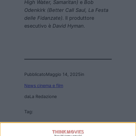
High Water, Samaritan)
e
Bob
Odenkirk (Better Call Saul, La Festa
delle Fidanzate).
Il produttore
esecutivo è
David Hyman.
Pubblicato
Maggio 14, 2025
in
News cinema e film
da
La Redazione
Tag:
Articoli recenti