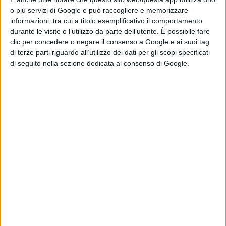
aveva completato
o più servizi di Google e può raccogliere e memorizzare
informazioni, tra cui a titolo esemplificativo il comportamento
le riprese prima
durante le visite o l’utilizzo da parte dell’utente. È possibile fare
della morte
clic per concedere o negare il consenso a Google e ai suoi tag
di Emanuela Giuliani
Lionsgate
di terze parti riguardo all’utilizzo dei dati per gli scopi specificati
di seguito nella sezione dedicata al consenso di Google.
prepara il sequel
di Michael: riprese
al via tra fine
2026 e inizio
2027
di Emanuela Giuliani
Chi siamo
Contatti
Privacy Policy
Cookie Policy
Emanuela Giuliani CFGLNMNL77T43L639
Disclaimer