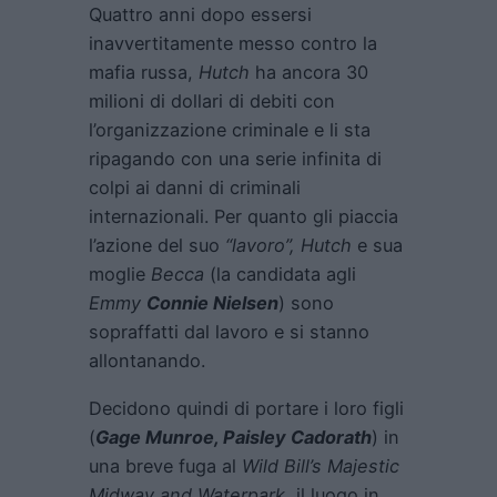
Quattro anni dopo essersi
inavvertitamente messo contro la
mafia russa,
Hutch
ha ancora 30
milioni di dollari di debiti con
l’organizzazione criminale e li sta
ripagando con una serie infinita di
colpi ai danni di criminali
internazionali. Per quanto gli piaccia
l’azione del suo
“lavoro”, Hutch
e sua
moglie
Becca
(la candidata agli
Emmy
Connie Nielsen
) sono
sopraffatti dal lavoro e si stanno
allontanando.
Decidono quindi di portare i loro figli
(
Gage Munroe, Paisley Cadorath
) in
una breve fuga al
Wild Bill’s Majestic
Midway
and Waterpark
, il luogo in