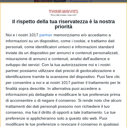
Endgame al
botteghino: i
fratelli Russo
celebrano il
Il rispetto della tua riservatezza è la nostra
priorità
nuovo record
di Emanuela Giuliani
Noi e i nostri 1017
partner
memorizziamo e/o accediamo a
The mortuary
informazioni su un dispositivo, come i cookie, e trattiamo dati
assistant di
personali, come identificatori univoci e informazioni standard
Jeremiah Kipp dal
inviate da un dispositivo per annunci e contenuti personalizzati,
3 settembre al
misurazione di annunci e contenuti, analisi dell'audience e
cinema
sviluppo dei servizi.
Con la tua autorizzazione noi e i nostri
di La Redazione
partner possiamo utilizzare dati precisi di geolocalizzazione e
Linkin Park, arriva
identificazione tramite la scansione del dispositivo. Puoi fare clic
al cinema
per consentire a noi e ai nostri 1017 partner il trattamento per le
“Unshatter”: il
finalità sopra descritte. In alternativa puoi accedere a
documentario sul
informazioni più dettagliate e modificare le tue preferenze prima
ritorno della band
di acconsentire o di negare il consenso.
Si rende noto che alcuni
di La Redazione
trattamenti dei dati personali possono non richiedere il tuo
La violinista, dalla
consenso, ma hai il diritto di opporti a tale trattamento. Le tue
vittoria ad
preferenze si applicheranno solo a questo sito web. Puoi
Annecy al
modificare le tue preferenze o revocare il consenso in qualsiasi