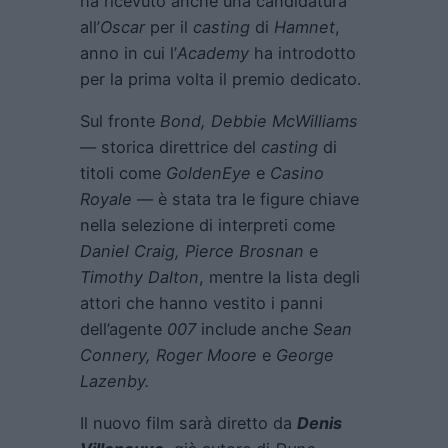
ha ricevuto anche una candidatura
all’
Oscar
per il
casting
di
Hamnet
,
anno in cui l’
Academy
ha introdotto
per la prima volta il premio dedicato.
Sul fronte
Bond, Debbie McWilliams
— storica direttrice del
casting
di
titoli come
GoldenEye
e
Casino
Royale
— è stata tra le figure chiave
nella selezione di interpreti come
Daniel Craig, Pierce Brosnan
e
Timothy Dalton
, mentre la lista degli
attori che hanno vestito i panni
dell’agente
007
include anche
Sean
Connery, Roger Moore
e
George
Lazenby.
Il nuovo film sarà diretto da
Denis