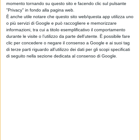
Toronto
momento tornando su questo sito e facendo clic sul pulsante
International Film
"Privacy" in fondo alla pagina web.
Festival 2026
È anche utile notare che questo sito web/questa app utilizza uno
o più servizi di Google e può raccogliere e memorizzare
di Emanuela Giuliani
informazioni, tra cui a titolo esemplificativo il comportamento
durante le visite o l’utilizzo da parte dell’utente. È possibile fare
Chi siamo
Contatti
Privacy Policy
Cookie Policy
clic per concedere o negare il consenso a Google e ai suoi tag
Emanuela Giuliani CFGLNMNL77T43L639
Disclaimer
di terze parti riguardo all’utilizzo dei dati per gli scopi specificati
di seguito nella sezione dedicata al consenso di Google.