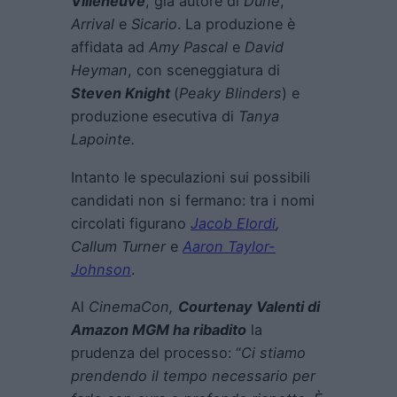
Villeneuve
, già autore di
Dune
,
Arrival
e
Sicario
. La produzione è
affidata ad
Amy Pascal
e
David
Heyman
, con sceneggiatura di
Steven Knight
(
Peaky Blinders
) e
produzione esecutiva di
Tanya
Lapointe.
Intanto le speculazioni sui possibili
candidati non si fermano: tra i nomi
circolati figurano
Jacob Elordi
,
Callum Turner
e
Aaron Taylor-
Johnson
.
Al
CinemaCon,
Courtenay Valenti di
Amazon MGM ha ribadito
la
prudenza del processo: “
Ci stiamo
prendendo il tempo necessario per