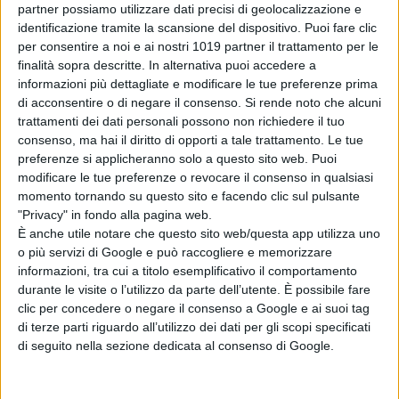
Serpenti: il trailer
partner possiamo utilizzare dati precisi di geolocalizzazione e
e il poster
identificazione tramite la scansione del dispositivo. Puoi fare clic
anticipano il film
per consentire a noi e ai nostri 1019 partner il trattamento per le
con Leonardo Lidi
finalità sopra descritte. In alternativa puoi accedere a
informazioni più dettagliate e modificare le tue preferenze prima
e Alessandro
di acconsentire o di negare il consenso.
Si rende noto che alcuni
Borghi
trattamenti dei dati personali possono non richiedere il tuo
di La Redazione
LION: su Disney+
consenso, ma hai il diritto di opporti a tale trattamento. Le tue
preferenze si applicheranno solo a questo sito web. Puoi
la storia vera del
modificare le tue preferenze o revocare il consenso in qualsiasi
cucciolo di leone
momento tornando su questo sito e facendo clic sul pulsante
Kio
"Privacy" in fondo alla pagina web.
di La Redazione
È anche utile notare che questo sito web/questa app utilizza uno
o più servizi di Google e può raccogliere e memorizzare
informazioni, tra cui a titolo esemplificativo il comportamento
Chi siamo
Contatti
Privacy Policy
Cookie Policy
durante le visite o l’utilizzo da parte dell’utente. È possibile fare
Emanuela Giuliani CFGLNMNL77T43L639
Disclaimer
clic per concedere o negare il consenso a Google e ai suoi tag
di terze parti riguardo all’utilizzo dei dati per gli scopi specificati
di seguito nella sezione dedicata al consenso di Google.