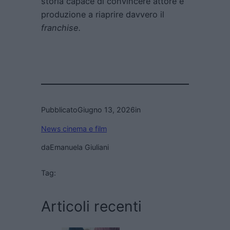
storia capace di convincere attore e
produzione a riaprire davvero il
franchise.
Pubblicato
Giugno 13, 2026
in
News cinema e film
da
Emanuela Giuliani
Tag:
Articoli recenti