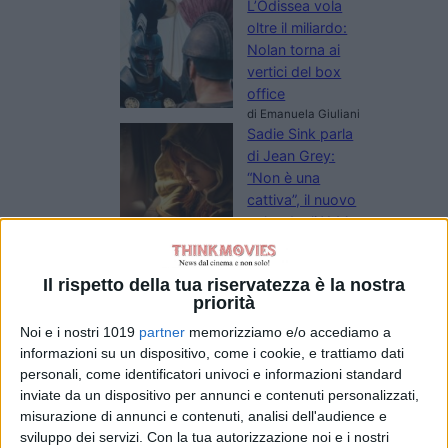
L’Odissea vola
oltre il miliardo:
Nolan torna ai
vertici del box
office
di Emanuela Giuliani
Sadie Sink parla
di Jean Grey:
“Non è una
cattiva”, il nuovo
volto degli X-Men
nel MCU
di Emanuela Giuliani
Il fumettista
Il rispetto della tua riservatezza è la nostra
priorità
Spugna firma il
poster della 26ª
Noi e i nostri 1019
partner
memorizziamo e/o accediamo a
edizione del
informazioni su un dispositivo, come i cookie, e trattiamo dati
Trieste
personali, come identificatori univoci e informazioni standard
Science+Fiction
inviate da un dispositivo per annunci e contenuti personalizzati,
Festival
misurazione di annunci e contenuti, analisi dell'audience e
di La Redazione
sviluppo dei servizi.
Con la tua autorizzazione noi e i nostri