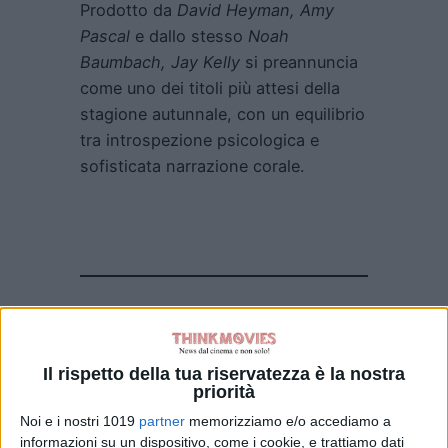
Prodotto da
David Heyman, Amy
Pascal
e dallo stesso
Noah
Baumbach,
Jay Kelly
si preannuncia
come uno dei titoli più attesi della
stagione autunnale, con un equilibrio
tra introspezione psicologica e
sofisticata narrazione corale.
Pubblicato
Luglio 25, 2025
in
82° Mostra del Cinema di Venezia
Il rispetto della tua riservatezza è la nostra
priorità
da
Emanuela Giuliani
Noi e i nostri 1019
partner
memorizziamo e/o accediamo a
informazioni su un dispositivo, come i cookie, e trattiamo dati