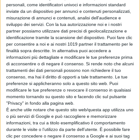
Tag:
personali, come identificatori univoci e informazioni standard
inviate da un dispositivo per annunci e contenuti personalizzati,
misurazione di annunci e contenuti, analisi dell'audience e
Articoli recenti
sviluppo dei servizi.
Con la tua autorizzazione noi e i nostri
partner possiamo utilizzare dati precisi di geolocalizzazione e
Sadie Sink svela il
identificazione tramite la scansione del dispositivo. Puoi fare clic
retroscena sul
per consentire a noi e ai nostri 1019 partner il trattamento per le
casting di Ciclope
finalità sopra descritte. In alternativa puoi accedere a
informazioni più dettagliate e modificare le tue preferenze prima
negli X-Men
di acconsentire o di negare il consenso.
Si rende noto che alcuni
di Emanuela Giuliani
trattamenti dei dati personali possono non richiedere il tuo
One Night Only: il
consenso, ma hai il diritto di opporti a tale trattamento. Le tue
regista
preferenze si applicheranno solo a questo sito web. Puoi
comprende i
modificare le tue preferenze o revocare il consenso in qualsiasi
paragoni con The
momento tornando su questo sito e facendo clic sul pulsante
Purge
"Privacy" in fondo alla pagina web.
di Emanuela Giuliani
È anche utile notare che questo sito web/questa app utilizza uno
Spider-Man:
o più servizi di Google e può raccogliere e memorizzare
Brand New Day,
informazioni, tra cui a titolo esemplificativo il comportamento
ecco come i ninja
durante le visite o l’utilizzo da parte dell’utente. È possibile fare
della Mano
clic per concedere o negare il consenso a Google e ai suoi tag