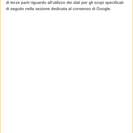
richiamano la
di terze parti riguardo all’utilizzo dei dati per gli scopi specificati
Fenice di Jean
di seguito nella sezione dedicata al consenso di Google.
Grey
di Emanuela Giuliani
Wildwood – I
segreti del bosco:
il poster
dell’animazione
stop-motion
LAIKA
di La Redazione
Normal: il trailer e
il poster del
nuovo film di Ben
Wheatley
di La Redazione
Chi siamo
Contatti
Privacy Policy
Cookie Policy
Emanuela Giuliani CFGLNMNL77T43L639
Disclaimer