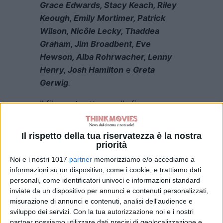
Grace Edwards, Stacy Keach, Riley
Keough, Emily Mortimer, Patrick
Wilson, Nicôle Lecky, Thaddea
Graham, Jim Broadbent, Eve
Hewson, Alba Rohrwacher, Lenny
Henry, Josh Hamilton
e
Greta
Gerwig
.
Il film ruota attorno alla figura
enigmatica di
Jay Kelly
. La tagline
ufficiale recita:
“Tutti conoscono Jay
Il rispetto della tua riservatezza è la nostra
Kelly, ma Jay Kelly non conosce sé
priorità
stesso.”
Una frase che lascia
Noi e i nostri 1017
partner
memorizziamo e/o accediamo a
intravedere una profonda indagine
informazioni su un dispositivo, come i cookie, e trattiamo dati
sul tema dell’identità, probabilmente
personali, come identificatori univoci e informazioni standard
inviate da un dispositivo per annunci e contenuti personalizzati,
filtrata attraverso lo sguardo
misurazione di annunci e contenuti, analisi dell'audience e
tagliente e ironico tipico del regista
sviluppo dei servizi.
Con la tua autorizzazione noi e i nostri
di
Storia di un matrimonio
.
partner possiamo utilizzare dati precisi di geolocalizzazione e