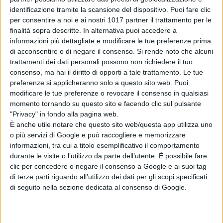
identificazione tramite la scansione del dispositivo. Puoi fare clic
Prodotto da
David Heyman, Amy
per consentire a noi e ai nostri 1017 partner il trattamento per le
Pascal
e dallo stesso
Noah
finalità sopra descritte. In alternativa puoi accedere a
informazioni più dettagliate e modificare le tue preferenze prima
Baumbach,
Jay Kelly
si preannuncia
di acconsentire o di negare il consenso.
Si rende noto che alcuni
come uno dei titoli più attesi della
trattamenti dei dati personali possono non richiedere il tuo
stagione autunnale, con un equilibrio
consenso, ma hai il diritto di opporti a tale trattamento. Le tue
tra introspezione psicologica e
preferenze si applicheranno solo a questo sito web. Puoi
modificare le tue preferenze o revocare il consenso in qualsiasi
sofisticata narrazione corale.
momento tornando su questo sito e facendo clic sul pulsante
"Privacy" in fondo alla pagina web.
È anche utile notare che questo sito web/questa app utilizza uno
o più servizi di Google e può raccogliere e memorizzare
informazioni, tra cui a titolo esemplificativo il comportamento
durante le visite o l’utilizzo da parte dell’utente. È possibile fare
clic per concedere o negare il consenso a Google e ai suoi tag
Pubblicato
Maggio 6, 2025
in
di terze parti riguardo all’utilizzo dei dati per gli scopi specificati
di seguito nella sezione dedicata al consenso di Google.
News cinema e film
da
La Redazione