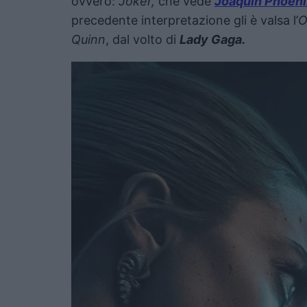
ovvero:
Joker,
che vede
Joaquin Phoeni
precedente interpretazione gli è valsa l’
O
Quinn
, dal volto di
Lady Gaga.