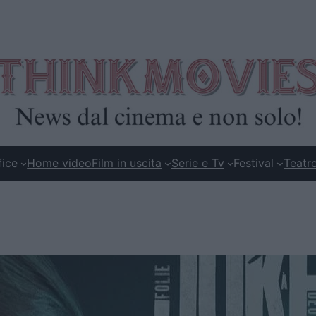
fice
Home video
Film in uscita
Serie e Tv
Festival
Teatr