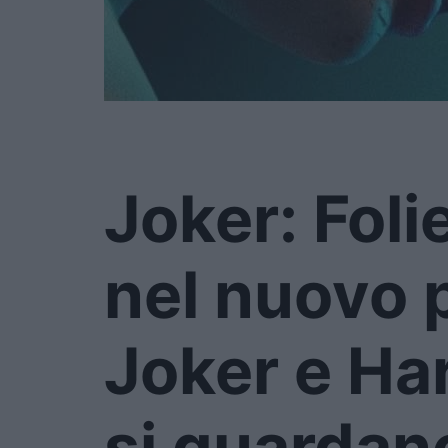
Joker: Foli
nel nuovo 
Joker e Ha
si guardan