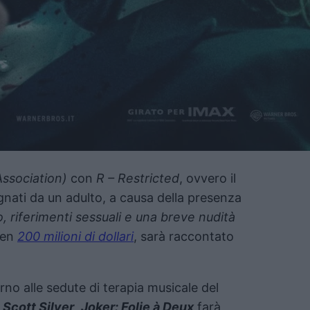
ssociation)
con
R – Restricted
, ovvero il
ati da un adulto, a causa della presenza
o, riferimenti sessuali e una breve nudità
ben
200 milioni di dollari
, sarà raccontato
rno alle sedute di terapia musicale del
a
Scott Silver
,
Joker: Folie à Deux
farà