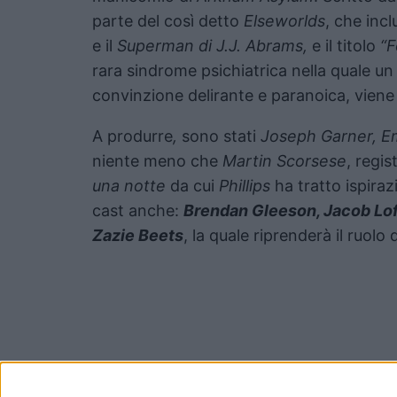
parte del così detto
Elseworlds
, che inc
e il
Superman di J.J. Abrams,
e il titolo
“F
rara sindrome psichiatrica nella quale un
convinzione delirante e paranoica, viene 
A produrre
,
sono stati
Joseph Garner, Em
niente meno che
Martin Scorsese
, regis
una notte
da cui
Phillips
ha tratto ispiraz
cast anche:
Brendan Gleeson, Jacob Lo
Zazie Beets
, la quale riprenderà il ruolo 