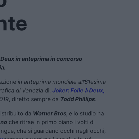
nte
à Deux in anteprima in concorso
ia.
azione
in anteprima mondiale all’81esima
afica di Venezia
di:
Joker
:
Folie à Deux,
019
, diretto sempre da
Todd Phillips
.
istribuito da
Warner Bros,
e lo studio ha
ano
che ritrae in primo piano i volti di
sangue, che si guardano occhi negli occhi,