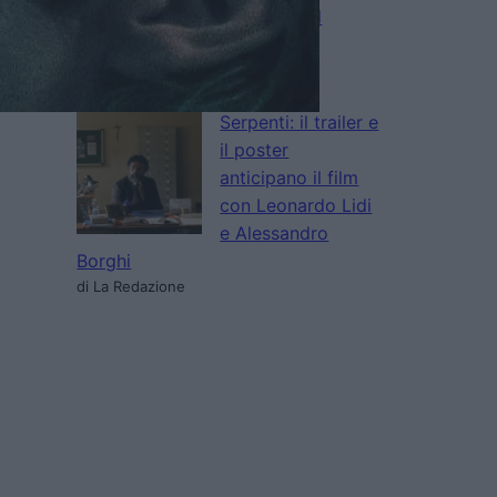
edizione del
Trieste
Science+Fiction Festival
di La Redazione
Serpenti: il trailer e
il poster
anticipano il film
con Leonardo Lidi
e Alessandro
Borghi
di La Redazione