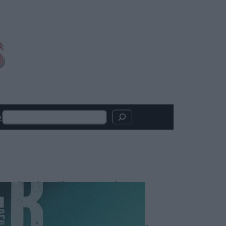
Search
o
Articoli recenti
SACRIFCE