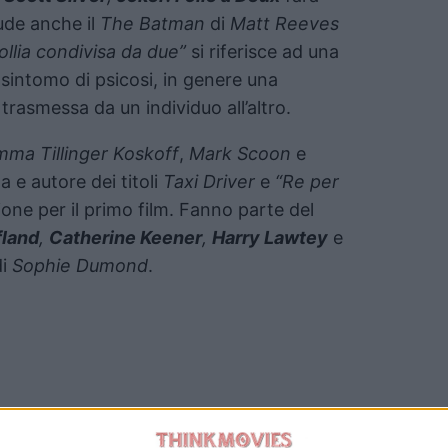
lude anche il
The Batman
di
Matt Reeves
ollia condivisa da due”
si riferisce ad una
 sintomo di psicosi, in genere una
trasmessa da un individuo all’altro.
ma Tillinger Koskoff
,
Mark Scoon
e
ta e autore dei titoli
Taxi Driver
e
“Re per
ione per il primo film. Fanno parte del
fland
,
Catherine Keener
,
Harry Lawtey
e
di
Sophie Dumond
.