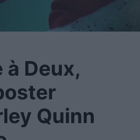
e à Deux,
poster
rley Quinn
o