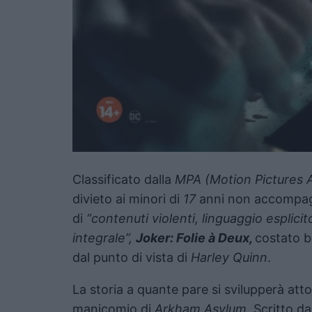
Classificato dalla
MPA (Motion Pictures A
divieto ai minori di
17
anni non accompagn
di
“contenuti violenti, linguaggio esplicit
integrale”,
Joker: Folie à Deux,
costato 
dal punto di vista di
Harley Quinn
.
La storia a quante pare si svilupperà atto
manicomio di
Arkham Asylum
. Scritto d