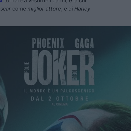
x
tornare a vestirne i panni, e la cui
scar
come
miglior attore
, e di
Harley