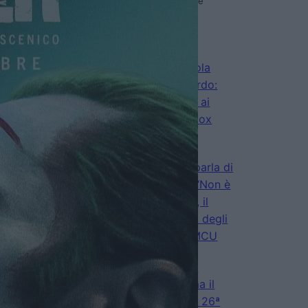
di La Redazione
L’Odissea vola
oltre il miliardo:
Nolan torna ai
vertici del box
office
di Emanuela Giuliani
Sadie Sink parla di
Jean Grey: “Non è
una cattiva”, il
nuovo volto degli
X-Men nel MCU
di Emanuela Giuliani
Il fumettista
Spugna firma il
poster della 26ª