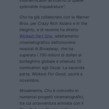
indimenticabili all’interno di quelle
splendide inquadrature”.
Chu
ha già collaborato con la
Warner
Bros
. per
Crazy Rich Asians
e
In the
Heights
, e di recente ha diretto
Wicked: Part One
, adattamento
cinematografico dell’omonimo
musical di
Broadway
, che ha
superato i 700 milioni di dollari al
botteghino globale e ottenuto 10
nomination agli
Oscar
. La seconda
parte,
Wicked: For Good
, uscirà a
novembre.
Attualmente,
Chu
è coinvolto in
numerosi progetti cinematografici,
tra cui un’avventura animata con il