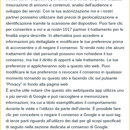
“Immagini
misurazione di annunci e contenuti, analisi dell'audience e
fantastiche”
sviluppo dei servizi.
Con la tua autorizzazione noi e i nostri
di Emanuela Giuliani
partner possiamo utilizzare dati precisi di geolocalizzazione e
Coyote vs Acme:
identificazione tramite la scansione del dispositivo. Puoi fare clic
il nuovo trailer e
per consentire a noi e ai nostri 1017 partner il trattamento per le
poster del film al
finalità sopra descritte. In alternativa puoi accedere a
cinema a
informazioni più dettagliate e modificare le tue preferenze prima
settembre
di acconsentire o di negare il consenso.
Si rende noto che alcuni
di La Redazione
trattamenti dei dati personali possono non richiedere il tuo
Hokum, debutto
consenso, ma hai il diritto di opporti a tale trattamento. Le tue
da brividi al box
preferenze si applicheranno solo a questo sito web. Puoi
office: l’horror
modificare le tue preferenze o revocare il consenso in qualsiasi
con Adam Scott
momento tornando su questo sito e facendo clic sul pulsante
conquista l’Italia
"Privacy" in fondo alla pagina web.
di La Redazione
È anche utile notare che questo sito web/questa app utilizza uno
o più servizi di Google e può raccogliere e memorizzare
informazioni, tra cui a titolo esemplificativo il comportamento
Chi siamo
Contatti
Privacy Policy
Cookie Policy
durante le visite o l’utilizzo da parte dell’utente. È possibile fare
Emanuela Giuliani CFGLNMNL77T43L639
Disclaimer
clic per concedere o negare il consenso a Google e ai suoi tag
di terze parti riguardo all’utilizzo dei dati per gli scopi specificati
di seguito nella sezione dedicata al consenso di Google.