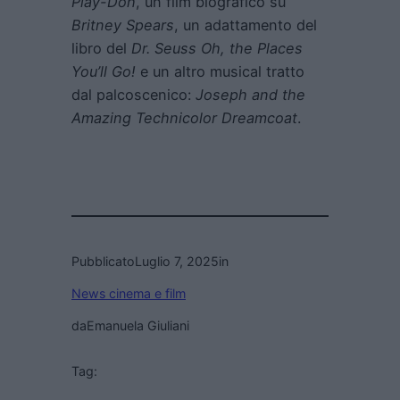
Play-Doh
, un film biografico su
Britney Spears
, un adattamento del
libro del
Dr. Seuss Oh, the Places
You’ll Go!
e un altro musical tratto
dal palcoscenico:
Joseph and the
Amazing Technicolor Dreamcoat
.
Pubblicato
Luglio 7, 2025
in
News cinema e film
da
Emanuela Giuliani
Tag: