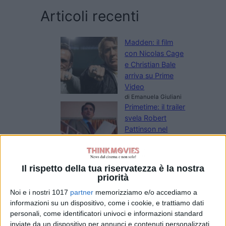
Articoli recenti
Madden: il film
con Nicolas Cage
e Christian Bale
arriva su Prime
Video
di Emanuela Giuliani
Primetime: il trailer
svela Robert
Pattinson nel
thriller su To
Catch a Predator
di Emanuela Giuliani
Il rispetto della tua riservatezza è la nostra
Il CEO di Warner
priorità
Bros. Discovery
Noi e i nostri 1017
partner
memorizziamo e/o accediamo a
esalta Superman:
informazioni su un dispositivo, come i cookie, e trattiamo dati
Man of
personali, come identificatori univoci e informazioni standard
Tomorrow:
inviate da un dispositivo per annunci e contenuti personalizzati,