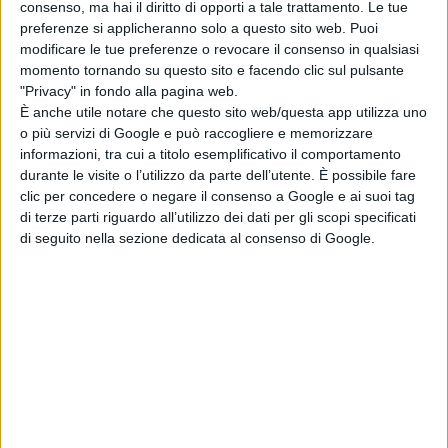
consenso, ma hai il diritto di opporti a tale trattamento. Le tue
Festival
preferenze si applicheranno solo a questo sito web. Puoi
di La Redazione
modificare le tue preferenze o revocare il consenso in qualsiasi
Serpenti: il trailer
momento tornando su questo sito e facendo clic sul pulsante
e il poster
"Privacy" in fondo alla pagina web.
anticipano il film
È anche utile notare che questo sito web/questa app utilizza uno
con Leonardo Lidi
o più servizi di Google e può raccogliere e memorizzare
e Alessandro
informazioni, tra cui a titolo esemplificativo il comportamento
Borghi
durante le visite o l’utilizzo da parte dell’utente. È possibile fare
di La Redazione
clic per concedere o negare il consenso a Google e ai suoi tag
LION: su Disney+
di terze parti riguardo all’utilizzo dei dati per gli scopi specificati
la storia vera del
di seguito nella sezione dedicata al consenso di Google.
cucciolo di leone
Kio
di La Redazione
Chi siamo
Contatti
Privacy Policy
Cookie Policy
Emanuela Giuliani CFGLNMNL77T43L639
Disclaimer