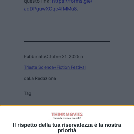
questo link:
https://forms.gle/
aqDPguwXGqc4fMMu8
.
Pubblicato
Ottobre 31, 2025
in
Trieste Science+Fiction Festival
da
La Redazione
Tag:
Articoli recenti
Il rispetto della tua riservatezza è la nostra
Godzilla Minus
priorità