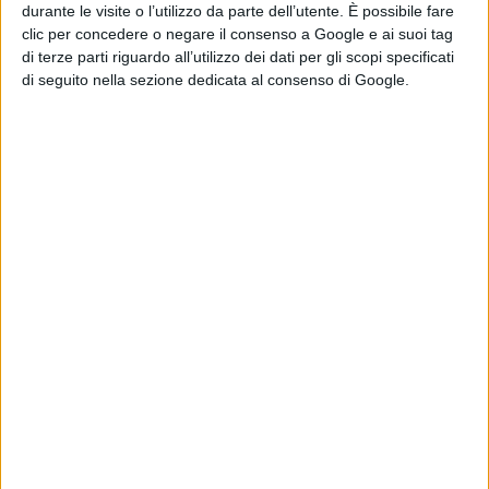
Timothée
durante le visite o l’utilizzo da parte dell’utente. È possibile fare
Chalamet
clic per concedere o negare il consenso a Google e ai suoi tag
di Emanuela Giuliani
di terze parti riguardo all’utilizzo dei dati per gli scopi specificati
Venezia 83: a
di seguito nella sezione dedicata al consenso di Google.
Luca Guadagnino
il Cartier Glory to
the Filmmaker
2026
di La Redazione
Chi siamo
Contatti
Privacy Policy
Cookie Policy
Emanuela Giuliani CFGLNMNL77T43L639
Disclaimer