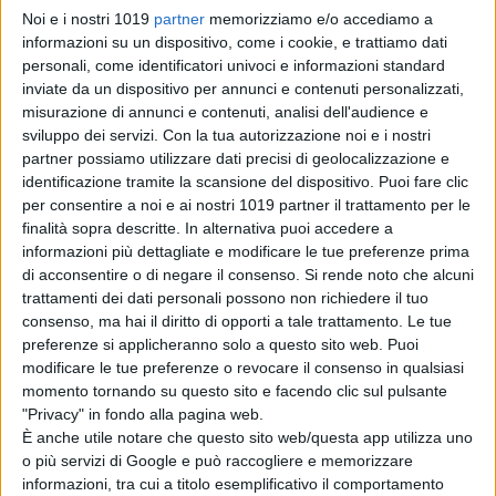
Zero: il re dei
Noi e i nostri 1019
partner
memorizziamo e/o accediamo a
mostri torna nel
informazioni su un dispositivo, come i cookie, e trattiamo dati
teaser trailer
personali, come identificatori univoci e informazioni standard
italiano
inviate da un dispositivo per annunci e contenuti personalizzati,
di La Redazione
misurazione di annunci e contenuti, analisi dell'audience e
Lionsgate rilancia
sviluppo dei servizi.
Con la tua autorizzazione noi e i nostri
Leprechaun: il
partner possiamo utilizzare dati precisi di geolocalizzazione e
folletto assassino
identificazione tramite la scansione del dispositivo. Puoi fare clic
torna in un nuovo
per consentire a noi e ai nostri 1019 partner il trattamento per le
film horror
finalità sopra descritte. In alternativa puoi accedere a
di Emanuela Giuliani
informazioni più dettagliate e modificare le tue preferenze prima
Meadow Walker e
di acconsentire o di negare il consenso.
Si rende noto che alcuni
la Toyota Supra
trattamenti dei dati personali possono non richiedere il tuo
di Paul Walker:
consenso, ma hai il diritto di opporti a tale trattamento. Le tue
“Non l’ho
preferenze si applicheranno solo a questo sito web. Puoi
venduta”
modificare le tue preferenze o revocare il consenso in qualsiasi
di Emanuela Giuliani
momento tornando su questo sito e facendo clic sul pulsante
Wonka 2, nessun
"Privacy" in fondo alla pagina web.
rinvio: la Warner
È anche utile notare che questo sito web/questa app utilizza uno
Bros. fa chiarezza
o più servizi di Google e può raccogliere e memorizzare
sul sequel con
informazioni, tra cui a titolo esemplificativo il comportamento