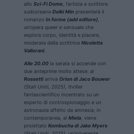
allo
Sci-Fi Dome
, l’artista e scrittorə
sudcoreanə
Dolki Min
presenterà il
romanzo
In forme
(add editore)
,
un’opera queer e sensuale che
esplora corpo, identità e piacere,
moderata dalla scrittrice
Nicoletta
Vallorani
.
Alle 20.00
la serata si accende con
due anteprime molto attese: al
Rossetti
arriva
Orion
di Jaco Bouwer
(Stati Uniti, 2025),
thriller
fantascientifico incentrato su un
esperto di controspionaggio e un
astronauta affetto da amnesia; in
contemporanea, al
Miela
, viene
proiettato
Kombucha
di Jake Myers
(Stati Uniti, 2025),
un’irriverente