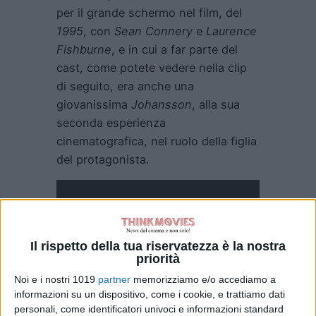
per il grande schermo nel film, del
1995
, con
Sean Connery
e
Laurence
Fishburne
, e in cui a far parte del
cast, come potete vedere nella clip
di seguito, era anche una
giovanissima
Johansson
, alla sua
seconda esperienza
cinematografica, nel ruolo della figlia
del protagonista.
Il rispetto della tua riservatezza è la nostra
priorità
Noi e i nostri 1019
partner
memorizziamo e/o accediamo a
informazioni su un dispositivo, come i cookie, e trattiamo dati
Prodotta
Warner Bros
. e dalla
These
personali, come identificatori univoci e informazioni standard