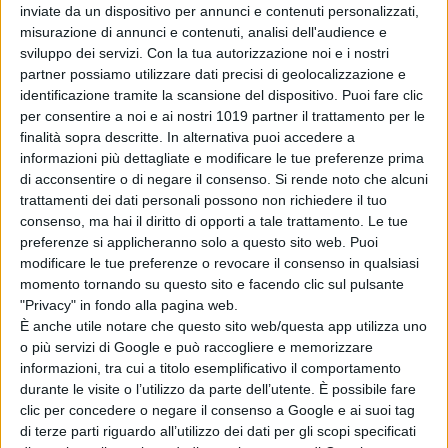
Pictures
della
Johansson.
A produrre
inviate da un dispositivo per annunci e contenuti personalizzati,
misurazione di annunci e contenuti, analisi dell'audience e
esecutivamente la miniserie anche
sviluppo dei servizi.
Con la tua autorizzazione noi e i nostri
Jonathan Lia
e
Keenan Flynn
della
partner possiamo utilizzare dati precisi di geolocalizzazione e
These Pictures
, studio della
identificazione tramite la scansione del dispositivo. Puoi fare clic
Johansson
, con
Zaara Duffy
alla
per consentire a noi e ai nostri 1019 partner il trattamento per le
finalità sopra descritte. In alternativa puoi accedere a
supervisione per conto della
These
informazioni più dettagliate e modificare le tue preferenze prima
Pictures
.
di acconsentire o di negare il consenso.
Si rende noto che alcuni
trattamenti dei dati personali possono non richiedere il tuo
© Riproduzione Riservata
consenso, ma hai il diritto di opporti a tale trattamento. Le tue
preferenze si applicheranno solo a questo sito web. Puoi
modificare le tue preferenze o revocare il consenso in qualsiasi
momento tornando su questo sito e facendo clic sul pulsante
"Privacy" in fondo alla pagina web.
È anche utile notare che questo sito web/questa app utilizza uno
o più servizi di Google e può raccogliere e memorizzare
informazioni, tra cui a titolo esemplificativo il comportamento
Pubblicato
Novembre 30, 2022
in
durante le visite o l’utilizzo da parte dell’utente. È possibile fare
Serie e Tv News
clic per concedere o negare il consenso a Google e ai suoi tag
di terze parti riguardo all’utilizzo dei dati per gli scopi specificati
da
Emanuela Giuliani