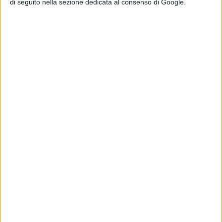
di seguito nella sezione dedicata al consenso di Google.
Tag:
Articoli recenti
Godzilla Minus
Zero: il re dei
mostri torna nel
teaser trailer
italiano
di La Redazione
Lionsgate rilancia
Leprechaun: il
folletto assassino
torna in un nuovo
film horror
di Emanuela Giuliani
Meadow Walker e
la Toyota Supra