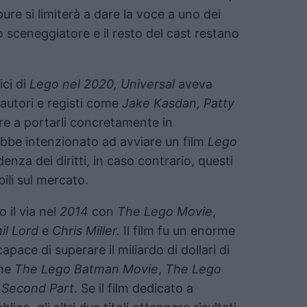
re si limiterà a dare la voce a uno dei
 sceneggiatore e il resto del cast restano
ici di
Lego nel 2020, Universal
aveva
 autori e registi come
Jake Kasdan, Patty
re a portarli concretamente in
ebbe intenzionato ad avviare un film
Lego
enza dei diritti, in caso contrario, questi
li sul mercato.
 il via nel
2014
con
The Lego Movie
,
il Lord
e
Chris Miller.
Il film fu un enorme
apace di superare il miliardo di dollari di
me
The Lego Batman Movie
,
The Lego
 Second Part
. Se il film dedicato a