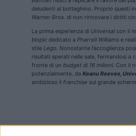
Batman
riuscì a replicare il favore del pubb
deludenti al botteghino. Proprio questi i
Warner Bros
. di non rinnovare i diritti 
La prima esperienza di
Universal
con il 
biopic
dedicato a
Pharrell Williams
e real
stile
Lego.
Nonostante l’accoglienza positi
risultati sperati nelle sale, fermandosi a c
fronte di un
budget
di
16 milioni.
Con il 
potenzialmente, da
Keanu Reeves, Univ
ambizioso il
franchise
sul grande scherm