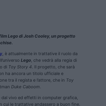
film Lego di Josh Cooley, un progetto
nchise.
ty
, è attualmente in trattative il ruolo da
ll’universo
Lego
, che vedrà alla regia di
so di
Toy Story 4
. Il progetto, che sarà
n ha ancora un titolo ufficiale e
 tra il regista e l’attore, che in
Toy
untman
Duke Caboom
.
e dal vivo ed effetti in computer grafica,
 cui le trattative andassero a buon fine,