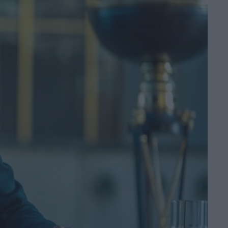
la storia vera del
cucciolo di leone
Kio
di La Redazione
War – Il Divorzio
del Secolo: il
teaser trailer della
serie novembre su
Sky e NOW
di La Redazione
Rakuten TV: le
novità di agosto
di La Redazione
Sam Neill apparirà
in The Legend of
Zelda: l’attore
aveva completato