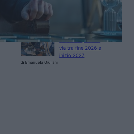
le riprese prima
della morte
di Emanuela Giuliani
Lionsgate prepara
il sequel di
Michael: riprese al
via tra fine 2026 e
inizio 2027
di Emanuela Giuliani