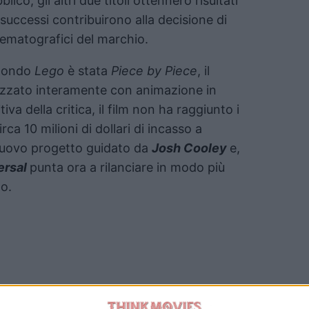
lico, gli altri due titoli ottennero risultati
nsuccessi contribuirono alla decisione di
cinematografici del marchio.
mondo
Lego
è stata
Piece by Piece
, il
izzato interamente con animazione in
va della critica, il film non ha raggiunto i
irca 10 milioni di dollari di incasso a
nuovo progetto guidato da
Josh Cooley
e,
ersal
punta ora a rilanciare in modo più
o.