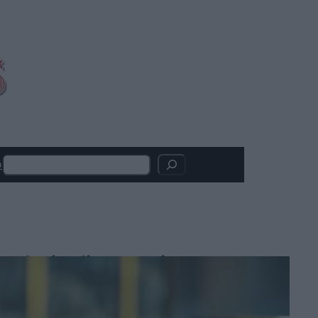
Search
o
Articoli recenti
LION: su Disney+