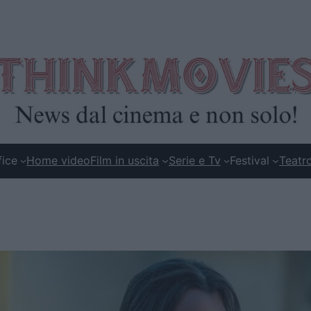
fice
Home video
Film in uscita
Serie e Tv
Festival
Teatr