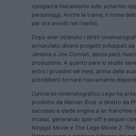
comparirà fisicamente sullo schermo oppu
personaggi. Anche la trama, il nome dello
per ora avvolti nel riserbo.
Dopo aver ottenuto i diritti cinematograf
annunciato diversi progetti sviluppati da
Jenkins
e
Joe Cornish,
senza però riusci
produzione. A quanto pare lo studio sar
entro i prossimi sei mesi, prima della scad
potrebbero tornare nuovamente disponibi
L’universo cinematografico
Lego
ha preso
prodotto da
Warner Bros
. e diretto da
Ph
successo e diede origine a un
franchise
c
incassi, generando
spin-off
e
sequel
co
Ninjago Movie
e
The Lego Movie 2: The