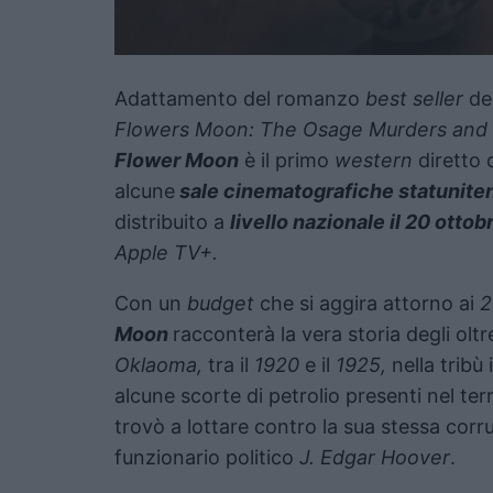
Adattamento del romanzo
best seller
del
Flowers Moon: The Osage Murders and th
Flower Moon
è il primo
western
diretto d
alcune
sale cinematografiche statuniten
distribuito a
livello nazionale il 20 ottob
Apple TV+.
Con un
budget
che si aggira attorno ai
2
Moon
racconterà la vera storia degli olt
Oklaoma,
tra il
1920
e il
1925,
nella tribù
alcune scorte di petrolio presenti nel terr
trovò a lottare contro la sua stessa corruz
funzionario politico
J. Edgar Hoover
.