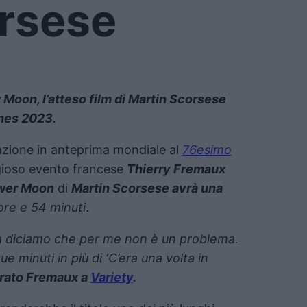
rsese
r Moon, l’atteso film di Martin Scorsese
nnes 2023.
azione in anteprima mondiale al
76esimo
tigioso evento francese
Thierry Fremaux
lower Moon
di
Martin Scorsese avrà una
ore e 54 minuti
.
ma diciamo che per me non è un problema.
e minuti in più di ‘C’era una volta in
arato Fremaux a
Variety
.