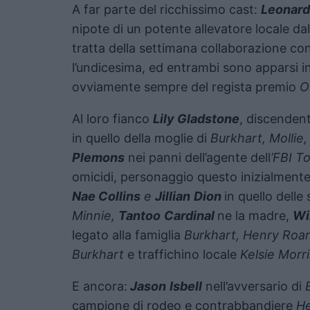
A far parte del ricchissimo cast:
Leonar
nipote di un potente allevatore locale dal
tratta della settimana collaborazione co
l’undicesima, ed entrambi sono apparsi i
ovviamente sempre del regista premio
O
Al loro fianco
Lily Gladstone
, discendent
in quello della moglie di
Burkhart, Mollie,
Plemons
nei panni dell’agente dell
’FBI
To
omicidi, personaggio questo inizialmente
Nae Collins
e
Jillian
Dion
in quello delle 
Minnie,
Tantoo
Cardinal
ne la madre,
Wi
legato alla famiglia
Burkhart, Henry Roa
Burkhart
e traffichino locale
Kelsie Morr
E ancora:
Jason
Isbell
nell’avversario di
campione di rodeo e contrabbandiere
H