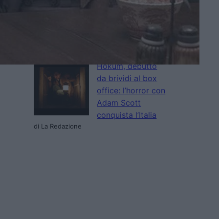
nuovo trailer e
poster del film al
cinema a
settembre
di La Redazione
Hokum, debutto
da brividi al box
office: l’horror con
Adam Scott
conquista l’Italia
di La Redazione