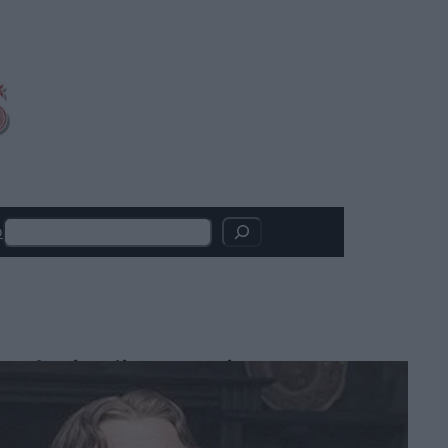
Search
o
Articoli recenti
Madden: il film con