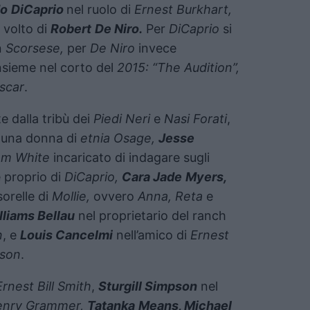
do
DiCaprio
nel ruolo di
Ernest Burkhart,
 volto di
Robert
De Niro.
Per
DiCaprio
si
n
Scorsese,
per
De Niro
invece
nsieme nel corto del
2015: “The Audition”,
scar
.
e dalla tribù dei
Piedi Neri
e
Nasi Forati
,
una donna di
etnia Osage,
Jesse
m White
incaricato di indagare sugli
 proprio di
DiCaprio,
Cara Jade
Myers,
sorelle di
Mollie,
ovvero
Anna, Reta
e
lliams Bellau
nel proprietario del ranch
n
, e
Louis Cancelmi
nell’amico di
Ernest
ison
.
Ernest Bill Smith
,
Sturgill Simpson
nel
enry Grammer,
Tatanka
Means, Michael