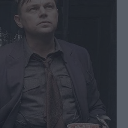
Nicolas Cage e
Christian Bale
arriva su Prime
Video
di Emanuela Giuliani
Primetime: il trailer
svela Robert
Pattinson nel
thriller su To Catch
a Predator
di Emanuela Giuliani
Il CEO di Warner
Bros. Discovery
esalta Superman:
Man of Tomorrow:
“Immagini
fantastiche”
di Emanuela Giuliani
Coyote vs Acme: il