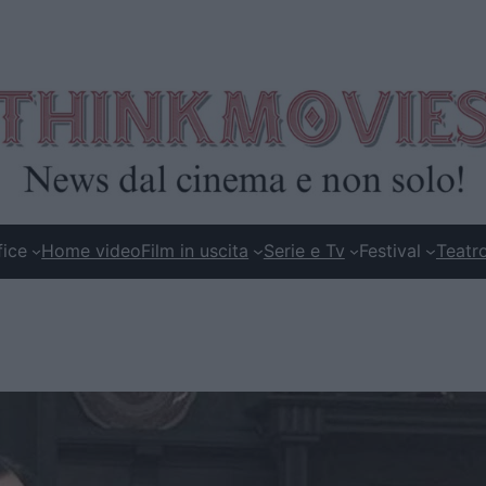
fice
Home video
Film in uscita
Serie e Tv
Festival
Teatr