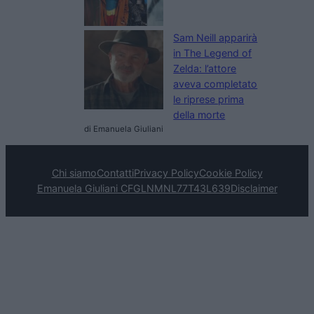
Sam Neill apparirà
in The Legend of
Zelda: l’attore
aveva completato
le riprese prima
della morte
di Emanuela Giuliani
Chi siamo
Contatti
Privacy Policy
Cookie Policy
Emanuela Giuliani CFGLNMNL77T43L639
Disclaimer