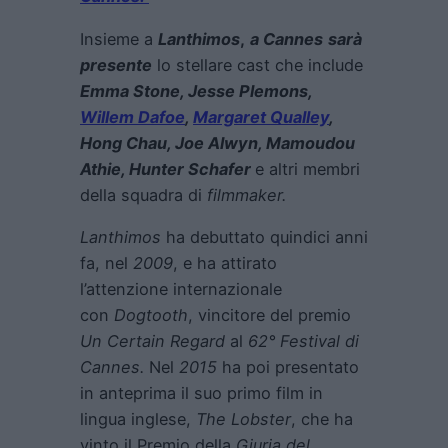
Insieme a
Lanthimos
,
a Cannes
sarà
presente
lo stellare cast che include
Emma Stone, Jesse Plemons,
Willem Dafoe
,
Margaret Qualley
,
Hong Chau, Joe Alwyn, Mamoudou
Athie, Hunter Schafer
e altri membri
della squadra di
filmmaker.
Lanthimos
ha debuttato quindici anni
fa, nel
2009
, e ha attirato
l’attenzione internazionale
con
Dogtooth
, vincitore del premio
Un Certain Regard
al
62° Festival di
Cannes.
Nel
2015
ha poi presentato
in anteprima il suo primo film in
lingua inglese,
The Lobster
, che ha
vinto il Premio della
Giuria del