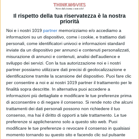
folletto assassino
torna in un nuovo
Il rispetto della tua riservatezza è la nostra
film horror
priorità
di Emanuela Giuliani
Noi e i nostri 1019
partner
memorizziamo e/o accediamo a
Meadow Walker e
informazioni su un dispositivo, come i cookie, e trattiamo dati
la Toyota Supra
personali, come identificatori univoci e informazioni standard
di Paul Walker:
inviate da un dispositivo per annunci e contenuti personalizzati,
“Non l’ho
misurazione di annunci e contenuti, analisi dell'audience e
venduta”
sviluppo dei servizi.
Con la tua autorizzazione noi e i nostri
di Emanuela Giuliani
partner possiamo utilizzare dati precisi di geolocalizzazione e
Wonka 2, nessun
identificazione tramite la scansione del dispositivo. Puoi fare clic
rinvio: la Warner
per consentire a noi e ai nostri 1019 partner il trattamento per le
Bros. fa chiarezza
finalità sopra descritte. In alternativa puoi accedere a
sul sequel con
informazioni più dettagliate e modificare le tue preferenze prima
Timothée
di acconsentire o di negare il consenso.
Si rende noto che alcuni
Chalamet
trattamenti dei dati personali possono non richiedere il tuo
di Emanuela Giuliani
consenso, ma hai il diritto di opporti a tale trattamento. Le tue
Venezia 83: a
preferenze si applicheranno solo a questo sito web. Puoi
Luca Guadagnino
modificare le tue preferenze o revocare il consenso in qualsiasi
il Cartier Glory to
momento tornando su questo sito e facendo clic sul pulsante